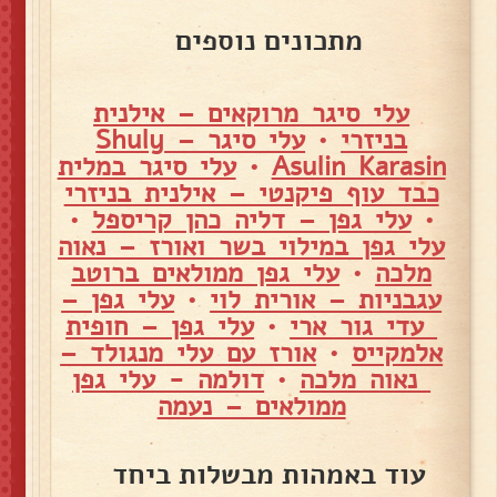
מתכונים נוספים
עלי סיגר מרוקאים – אילנית
בניזרי
•
עלי סיגר – Shuly
Asulin Karasin
•
עלי סיגר במלית
כבד עוף פיקנטי – אילנית בניזרי
•
עלי גפן – דליה כהן קריספל
•
עלי גפן במילוי בשר ואורז – נאוה
מלכה
•
עלי גפן ממולאים ברוטב
עגבניות – אורית לוי
•
עלי גפן –
עדי גור ארי
•
עלי גפן – חופית
אלמקייס
•
אורז עם עלי מנגולד –
נאוה מלכה
•
דולמה - עלי גפן
ממולאים – נעמה
עוד באמהות מבשלות ביחד