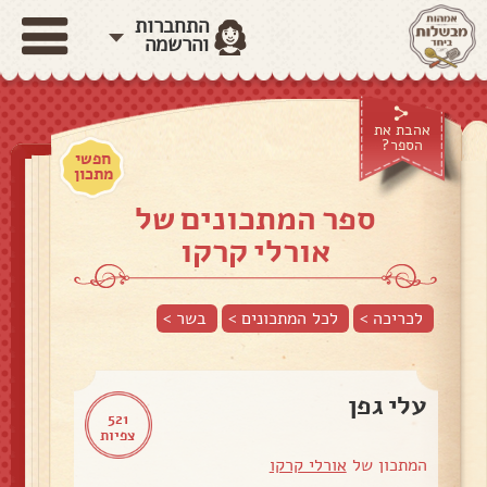
התחברות
והרשמה
אהבת את
הספר?
חפשי
מתכון
ספר המתכונים של
אורלי קרקו
לכריכה >
לכל המתכונים >
בשר
>
עלי גפן
521
צפיות
המתכון של
אורלי קרקו