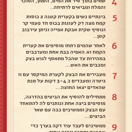
4
שמים בתוך סיר את המים, השמן, הסוכר
והמלח ומביאים לרתיחה..
5
בינתיים נשים בקערית קטנה 2 כוסות
קמח מצה דק לעוגות בכוס חד פעמי קר
ונוסיף שקית אבקת אפייה וניתן עירבוב
קטן..
6
לאחר שהמים רתחו מוסיפים את קערית
הקמח וא.האפיה בבת אחת ומערבבים
במהירות עד שהכל מתאסף לגוש בצק
ומכבים את האש...
7
מעבירים את הבצק לקערת המיקסר עם וו
גיטרה ומעבדים כ 3-4 דקות על מנת
שהאדים יצאו החוצה...
8
מתחילים להוסיף את הביצים בהדרגה,
מוסיפים ביצה אחת ונותנים לה להתאחד
עם הבצק וממשיכים ככה עם שאר
הביצים...
9
ממשיכים לעבד עוד דקה בערך כדי