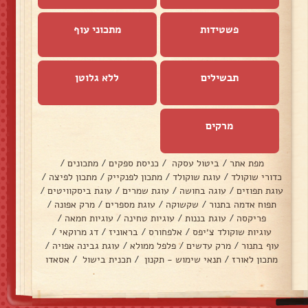
פשטידות
מתכוני עוף
תבשילים
ללא גלוטן
מרקים
מפת אתר
/
ביטול עסקה
/
כניסת ספקים
/
מתכונים
/
כדורי שוקולד
/
עוגת שוקולד
/
מתכון לפנקייק
/
מתכון לפיצה
/
עוגת תפוזים
/
עוגה בחושה
/
עוגת שמרים
/
עוגת ביסקוויטים
/
תפוח אדמה בתנור
/
שקשוקה
/
עוגת מספרים
/
מרק אפונה
/
פריקסה
/
עוגת בננות
/
עוגיות טחינה
/
עוגיות חמאה
/
עוגיות שוקולד צ׳יפס
/
אלפחורס
/
בראוניז
/
דג מרוקאי
/
עוף בתנור
/
מרק עדשים
/
פלפל ממולא
/
עוגת גבינה אפויה
/
מתכון לאורז
/
תנאי שימוש - תקנון
/
תכנית בישול
/
אסאדו