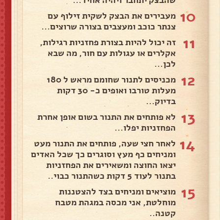
שהבצק יתחבר ויהיה אחיד...
10
מעבירים את הבצק לשקית זילוף עם
צנתר כוכב ומעצבים בצורה שרוצים...
11
זה יכול להיות בצורת פחזניות רגילות,
אקלרים או עגולות עם חור, מה שבא
לכן...
12
מכניסים לתנור שחומם מראש ל 180
מעלות טורבו ואופים כ- 30 דקות
בדיוק...
13
לא פותחים את התנור בשום אופן אחרת
הפחזניות יפלו...
14
לאחר חצי שעה, פותחים את התנור מעט
ומניחים כף מעץ וסוגרים כך שכל האדים
יצאו החוצה ומשאירים את הפחזניות
בתנור לעוד 5 דקות כשהתנור כבוי..
15
מוציאים ומניחים בצד להצטננות
מוחלטת, אני מכסה במגהת מטבח
קטנה..