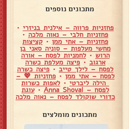
מתכונים נוספים
פחזניות פרווה – אילנית בניזרי
•
פחזניות חלבי – נאוה מלכה
•
פחזניות – אתי ממן
•
קציצות
מחשי מעלפות – סוניה סאני בן
הרוש
•
לחמניות לפסח – אורה
ארגוב
•
פיצה מעלפת כשרה
לפסח – לילך טייב
•
פיצה כשרה
לפסח – אתי ממן
•
פחזניות 💖 –
הילה ליברטי
•
לאפות כשרות
לפסח – Anna Shoval
•
עוגת
כדורי שוקולד לפסח – נאוה מלכה
מתכונים מומלצים