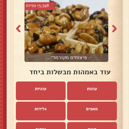
צפיות
15,598 צפיות
פיצוחים מקורמלי...
ס
עוד באמהות מבשלות ביחד
עוגות
עוגיות
מאפים
גלידות