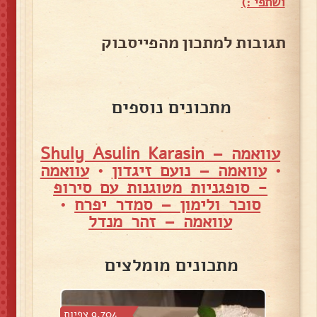
ושתפי :)
תגובות למתכון מהפייסבוק
מתכונים נוספים
עוואמה – Shuly Asulin Karasin
•
עוואמה – נועם זיגדון
•
עוואמה
- סופגניות מטוגנות עם סירופ
סוכר ולימון – סמדר יפרח
•
עוואמה – זהר מנדל
מתכונים מומלצים
צפיות
9,704 צפיות