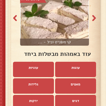
קרמשניט וניל - ...
ב
עוד באמהות מבשלות ביחד
עוגות
עוגיות
מאפים
גלידות
דגים
ירקות