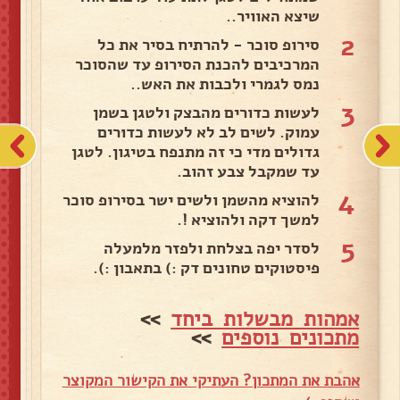
שיצא האוויר..
2
סירופ סוכר - להרתיח בסיר את כל
המרכיבים להכנת הסירופ עד שהסוכר
נמס לגמרי ולכבות את האש..
3
לעשות כדורים מהבצק ולטגן בשמן
עמוק. לשים לב לא לעשות כדורים
גדולים מדי כי זה מתנפח בטיגון. לטגן
עד שמקבל צבע זהוב.
4
להוציא מהשמן ולשים ישר בסירופ סוכר
למשך דקה ולהוציא !.
5
לסדר יפה בצלחת ולפזר מלמעלה
פיסטוקים טחונים דק :) בתאבון :).
אמהות מבשלות ביחד
>>
מתכונים נוספים
>>
אהבת את המתכון? העתיקי את הקישור המקוצר