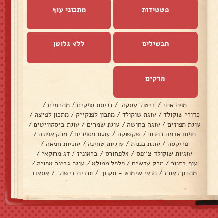
פשטידות
מתכוני עוף
תבשילים
ללא גלוטן
מרקים
מפת אתר
/
ביטול עסקה
/
כניסת ספקים
/
מתכונים
/
כדורי שוקולד
/
עוגת שוקולד
/
מתכון לפנקייק
/
מתכון לפיצה
/
עוגת תפוזים
/
עוגה בחושה
/
עוגת שמרים
/
עוגת ביסקוויטים
/
תפוח אדמה בתנור
/
שקשוקה
/
עוגת מספרים
/
מרק אפונה
/
פריקסה
/
עוגת בננות
/
עוגיות טחינה
/
עוגיות חמאה
/
עוגיות שוקולד צ׳יפס
/
אלפחורס
/
בראוניז
/
דג מרוקאי
/
עוף בתנור
/
מרק עדשים
/
פלפל ממולא
/
עוגת גבינה אפויה
/
מתכון לאורז
/
תנאי שימוש - תקנון
/
תכנית בישול
/
אסאדו