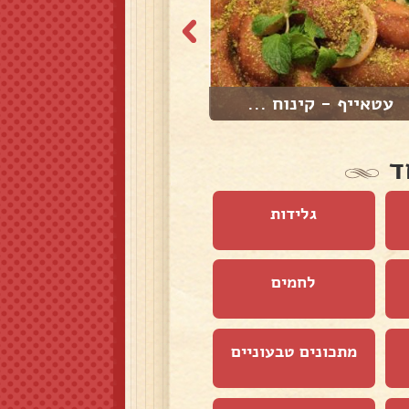
עטאייף - קינוח ...
בקלאווה ביתית מ...
ד
גלידות
לחמים
מתכונים טבעוניים