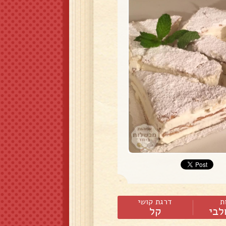
ת
דרגת קושי
לבי
קל