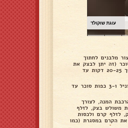
עוגת שוקולד
ור מלבנים לחתוך
כר (זה יתן לבצק את
הצבע הקרמלי היפה) ולהכניס לתנור על 180 מעלות למשך 20-25 דקות עד
להקציף בקערה 500 מ"ל שמנת מתוקה, 6 כפות פודינג וניל ו-3 כפות סוכר עד
רכבת המנה, לצורך
- לקחת משולש בצק, לזלף
, לזלף קרם ולכסות
את הקרם במסגרת (כמו