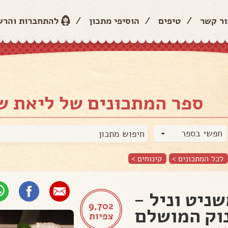
ור קשר
/
טיפים
/
הוסיפי מתכון
/
להתחברות והר
ספר המתכונים של ליאת ש
חפשי בספר
לכל המתכונים >
קינוחים
>
ניט וניל -
9,702
וק המושלם
צפיות