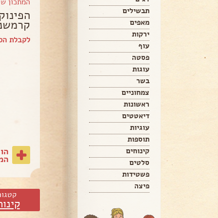
המתכון ש
תבשילים
הפינוק
קרמשני
מאפים
ירקות
לקבלת הס
עוף
פסטה
עוגות
בשר
צמחוניים
ראשונות
דיאטטים
עוגיות
תוספות
הו
קינוחים
המת
סלטים
פשטידות
פיצה
קטגור
קינוח