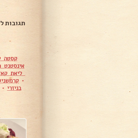
תגובות ל
קסטה ש
אינסטנט פ
ליאת קאד
•
קרמשניט
בניזרי
•
10,59 צפיות
25,022 צפיות