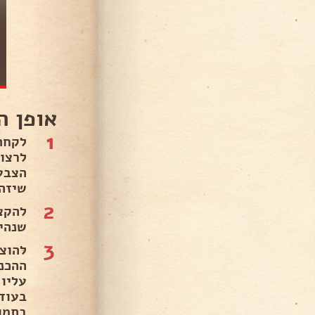
אופן ה
1
לקחת
לרצו
שיזהי
2
שנהי
3
להוצ
עליו
בעוד
בתמו