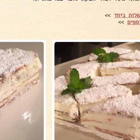
לות ביחד
>>
ספים
>>