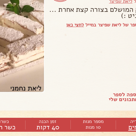
ל
ליאת שפיצר
 המושלם בצורה קצת אחרת ...
ט :)
פר של ליאת שפיצר במייל
לחצי כאן
ספה לספר
כונים שלי
יה
מספר מנות
זמן הכנה
כשרו
ים
40 דקות
כשר ח
10 מנות