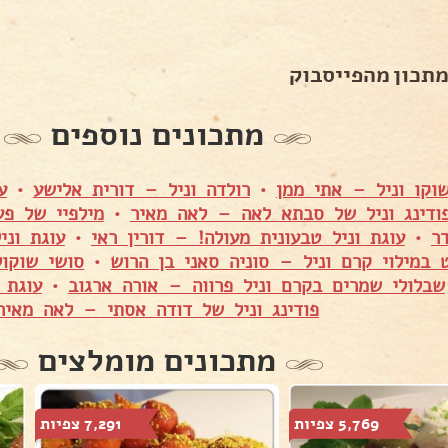
מתכון מהפייסבוק
מתכונים נוספים
וקו וניל – אתי ממן
•
רולדה וניל – דורית אלישע
•
ע
ודינג וניל של סבתא לאה – לאה מאיר
•
מילפיי של פע
ר
•
עוגת וניל טבעונית מעולה! – דורין ראי
•
עוגת וניל ב
 במילוי קרם וניל – סוניה סאני בן הרוש
•
סושי שוקול
שבלולי שמרים בקרם וניל פרווה – אורה ארגוב
•
עוגת 
פודינג וניל של דודה אסתי – לאה מאיר
מתכונים מומלצים
5,769 צפיות
7,291 צפיות