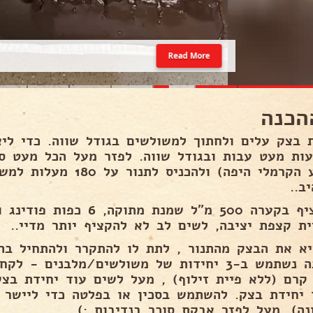
Read More
הכנה
 בצק עלים ולחתוך למשולשים בגודל שווה. כדי ליצ
עות מעט עבות ובגודל שווה. לפזר מעל הכל מעט סו
ב..
ית קצפת יציבה, לשים לב לא להקציף יותר מדיי..
יא את הבצק מהתנור , לתת לו להתקרר ולהתחיל בה
ההכנה נשתמש ב-3 יחידות של משולשים/מלבנים 
 קרם (ללא פיית זילוף) , מעל לשים עוד יחידת בצק
 יחידת בצק. להשתמש בסכין או בפלטה כדי ליישר 
נה). מעל לפזר אבקת סוכר בנדיבות :).