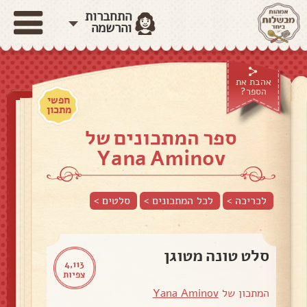
התחברות
והרשמה
אהבת את
הספר?
חפשי
מתכון
ספר המתכונים של
Yana Aminov
לכריכה >
לכל המתכונים >
סלטים
>
סלט טונה מטוגן
4,113
צפיות
המתכון של
Yana Aminov