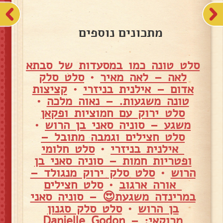
מתכונים נוספים
סלט טונה כמו במסעדות של סבתא
לאה – לאה מאיר
•
סלט סלק
אדום – אילנית בניזרי
•
קציצות
טונה משגעות. – נאוה מלכה
•
סלט ירוק עם חמוציות ופקאן
משגע – סוניה סאני בן הרוש
•
סלט חצילים וגמבה מתובל –
אילנית בניזרי
•
סלט חלומי
ופטריות חמות – סוניה סאני בן
הרוש
•
סלט סלק ירוק מנגולד –
אורה ארגוב
•
סלט חצילים
במרינדה משגעת😍 – סוניה סאני
בן הרוש
•
סלט סלק סגנון
מרוקאי: – Danielle Godon