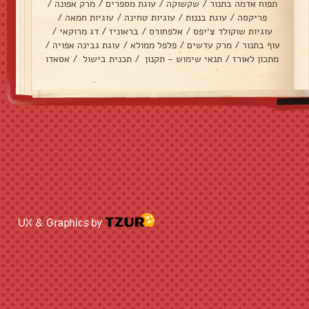
תפוח אדמה בתנור
/
שקשוקה
/
עוגת מספרים
/
מרק אפונה
/
פריקסה
/
עוגת בננות
/
עוגיות טחינה
/
עוגיות חמאה
/
עוגיות שוקולד צ׳יפס
/
אלפחורס
/
בראוניז
/
דג מרוקאי
/
עוף בתנור
/
מרק עדשים
/
פלפל ממולא
/
עוגת גבינה אפויה
/
מתכון לאורז
/
תנאי שימוש - תקנון
/
תכנית בישול
/
אסאדו