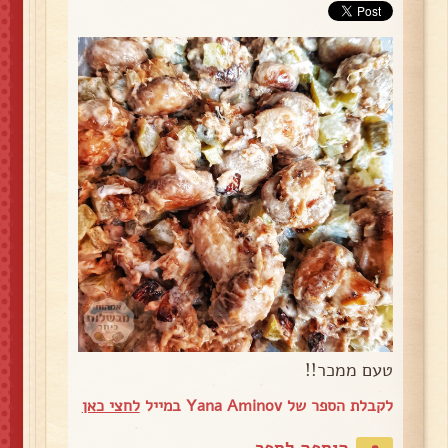
טעם ממכר!!
לקבלת הספר של Yana Aminov במייל
לחצי כאן
הוספה לספר