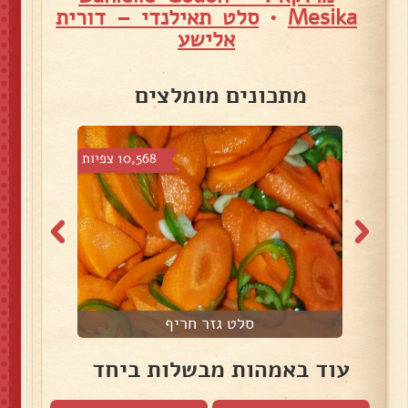
Mesika
•
סלט תאילנדי – דורית
אלישע
מתכונים מומלצים
 צפיות
10,568 צפיות
סלט גזר חריף
ס
עוד באמהות מבשלות ביחד