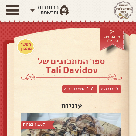
התחברות
והרשמה
אהבת את
הספר?
חפשי
מתכון
ספר המתכונים של
Tali Davidov
לכריכה >
לכל המתכונים >
עוגיות
1,467 צפיות