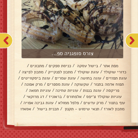
צורס סופגניה ספ...
מפת אתר
/
ביטול עסקה
/
כניסת ספקים
/
מתכונים
/
כדורי שוקולד
/
עוגת שוקולד
/
מתכון לפנקייק
/
מתכון לפיצה
/
עוגת תפוזים
/
עוגה בחושה
/
עוגת שמרים
/
עוגת ביסקוויטים
/
תפוח אדמה בתנור
/
שקשוקה
/
עוגת מספרים
/
מרק אפונה
/
פריקסה
/
עוגת בננות
/
עוגיות טחינה
/
עוגיות חמאה
/
עוגיות שוקולד צ׳יפס
/
אלפחורס
/
בראוניז
/
דג מרוקאי
/
עוף בתנור
/
מרק עדשים
/
פלפל ממולא
/
עוגת גבינה אפויה
/
מתכון לאורז
/
תנאי שימוש - תקנון
/
תכנית בישול
/
אסאדו