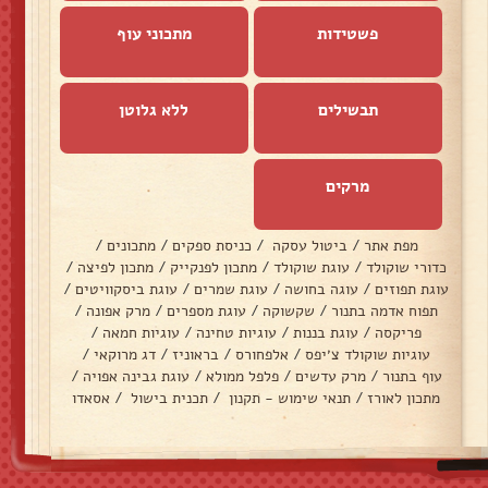
פשטידות
מתכוני עוף
תבשילים
ללא גלוטן
מרקים
מפת אתר
/
ביטול עסקה
/
כניסת ספקים
/
מתכונים
/
כדורי שוקולד
/
עוגת שוקולד
/
מתכון לפנקייק
/
מתכון לפיצה
/
עוגת תפוזים
/
עוגה בחושה
/
עוגת שמרים
/
עוגת ביסקוויטים
/
תפוח אדמה בתנור
/
שקשוקה
/
עוגת מספרים
/
מרק אפונה
/
פריקסה
/
עוגת בננות
/
עוגיות טחינה
/
עוגיות חמאה
/
עוגיות שוקולד צ׳יפס
/
אלפחורס
/
בראוניז
/
דג מרוקאי
/
עוף בתנור
/
מרק עדשים
/
פלפל ממולא
/
עוגת גבינה אפויה
/
מתכון לאורז
/
תנאי שימוש - תקנון
/
תכנית בישול
/
אסאדו