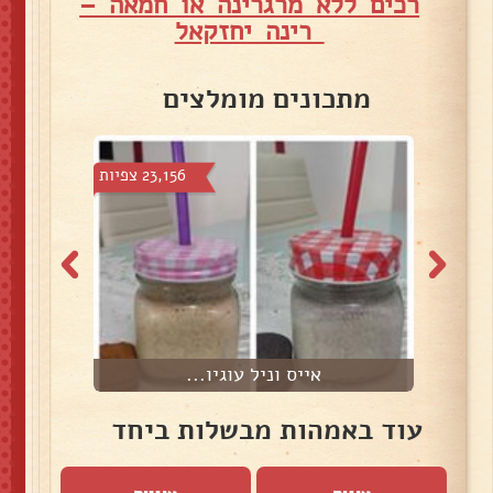
רכים ללא מרגרינה או חמאה –
רינה יחזקאל
מתכונים מומלצים
צפיות
23,156 צפיות
אייס וניל עוגיו...
עוד באמהות מבשלות ביחד