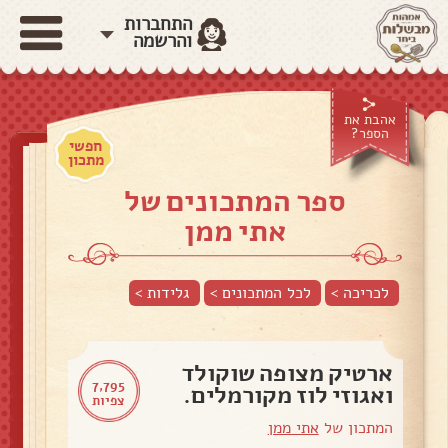
התחברות
והרשמה
אהבת את
הספר?
חפשי
מתכון
ספר המתכונים של
אתי ממן
לכריכה >
לכל המתכונים >
גלידות
>
ארטיק מצופה שוקולד
7,795
ואגוזי לוז מקורמלים.
צפיות
המתכון של
אתי ממן