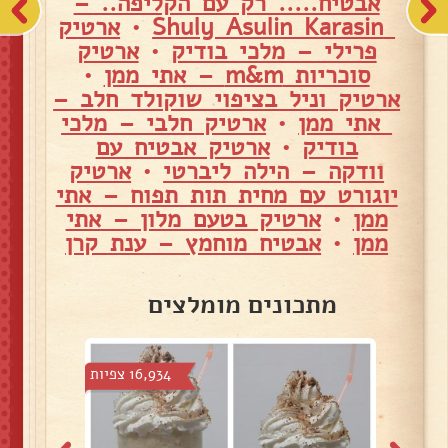
אבטיח..... רק עם הקליפה.. –
Shuly Asulin Karasin
•
ארטיק
פרילי – מלכי בודיק
•
ארטיק
סוכריות m&m – אתי ממן
•
ארטיק וניל בציפוי שוקולד חלב –
אתי ממן
•
ארטיק חלבי – מלכי
בודיק
•
ארטיק אבטיח עם
וודקה – הילה ליברטי
•
ארטיק
יוגורט עם מחית תות תפוח – אתי
ממן
•
ארטיק בטעם מלון – אתי
ממן
•
אבטיח מוחמץ – ענת קרן
מתכונים מומלצים
צפיות
16,934 צפיות