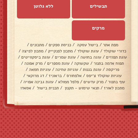
תבשילים
ללא גלוטן
מרקים
מפת אתר
/
ביטול עסקה
/
כניסת ספקים
/
מתכונים
/
כדורי שוקולד
/
עוגת שוקולד
/
מתכון לפנקייק
/
מתכון לפיצה
/
עוגת תפוזים
/
עוגה בחושה
/
עוגת שמרים
/
עוגת ביסקוויטים
/
תפוח אדמה בתנור
/
שקשוקה
/
עוגת מספרים
/
מרק אפונה
/
פריקסה
/
עוגת בננות
/
עוגיות טחינה
/
עוגיות חמאה
/
עוגיות שוקולד צ׳יפס
/
אלפחורס
/
בראוניז
/
דג מרוקאי
/
עוף בתנור
/
מרק עדשים
/
פלפל ממולא
/
עוגת גבינה אפויה
/
מתכון לאורז
/
תנאי שימוש - תקנון
/
תכנית בישול
/
אסאדו