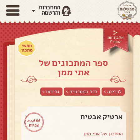
התחברות
והרשמה
אהבת את
הספר?
חפשי
מתכון
ספר המתכונים של
אתי ממן
לכריכה >
לכל המתכונים >
גלידות
>
ארטיק אבטיח
20,666
צפיות
המתכון של
אתי ממן