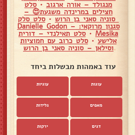
מנגולד – אורה ארגוב
•
סלט
חצילים במרינדה משגעת😍 –
סוניה סאני בן הרוש
•
סלט סלק
סגנון מרוקאי: – Danielle Godon
Mesika
•
סלט תאילנדי – דורית
אלישע
•
סלט כרוב עם חמוציות
וסילאן – סוניה סאני בן הרוש
עוד באמהות מבשלות ביחד
עוגות
עוגיות
מאפים
גלידות
דגים
ירקות