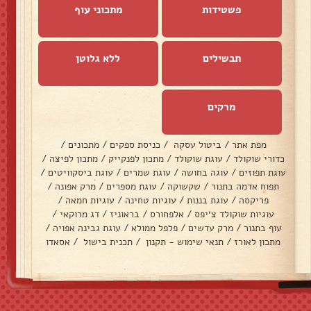
פשטידות
מתכוני עוף
תבשילים
ללא גלוטן
מרקים
מפת אתר
/
ביטול עסקה
/
כניסת ספקים
/
מתכונים
/
כדורי שוקולד
/
עוגת שוקולד
/
מתכון לפנקייק
/
מתכון לפיצה
/
עוגת תפוזים
/
עוגה בחושה
/
עוגת שמרים
/
עוגת ביסקוויטים
/
תפוח אדמה בתנור
/
שקשוקה
/
עוגת מספרים
/
מרק אפונה
/
פריקסה
/
עוגת בננות
/
עוגיות טחינה
/
עוגיות חמאה
/
עוגיות שוקולד צ׳יפס
/
אלפחורס
/
בראוניז
/
דג מרוקאי
/
עוף בתנור
/
מרק עדשים
/
פלפל ממולא
/
עוגת גבינה אפויה
/
מתכון לאורז
/
תנאי שימוש - תקנון
/
תכנית בישול
/
אסאדו