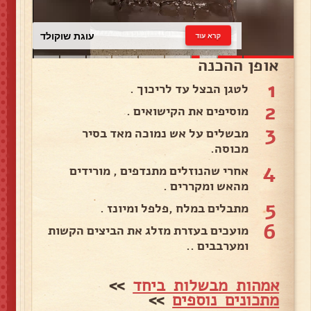
עוגת שוקולד
קרא עוד
אופן ההכנה
1
לטגן הבצל עד לריכוך .
2
מוסיפים את הקישואים .
3
מבשלים על אש נמוכה מאד בסיר
מכוסה.
4
אחרי שהנוזלים מתנדפים , מורידים
מהאש ומקררים .
5
מתבלים במלח ,פלפל ומיונז .
6
מועכים בעזרת מזלג את הביצים הקשות
ומערבבים ..
אמהות מבשלות ביחד
>>
מתכונים נוספים
>>