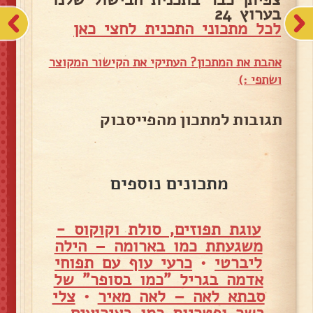
בערוץ 24
לכל מתכוני התכנית לחצי כאן
אהבת את המתכון? העתיקי את הקישור המקוצר
ושתפי :)
תגובות למתכון מהפייסבוק
מתכונים נוספים
עוגת תפוזים, סולת וקוקוס -
משגעתת כמו בארומה – הילה
ליברטי
•
כרעי עוף עם תפוחי
אדמה בגריל "כמו בסופר" של
סבתא לאה – לאה מאיר
•
צלי
בשר ופטריות כמו באירועים –