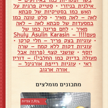
אילנית בניזרי
•
סטייק פרגית על
האש כמו בסטיקיות של סבתא
לאה – לאה מאיר
•
סלט טונה כמו
במסעדות של סבתא לאה – לאה
מאיר
•
לחם פרינה כמו של
פעם!!!! – Shuly Asulin Karasin
•
עוגיות בצק פריך – חלי קרקו
•
עוגיות דקות ללא קמח – שרה
יוסף
•
שושני קצף (פרווה אבל
מעולה בדיוק כמו החלבי!) – דורין
ראי
•
עוגיות רייפת אורגינל –
אורה ארגוב
מתכונים מומלצים
צפיות
7,874 צפיות