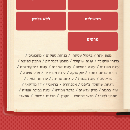
תבשילים
ללא גלוטן
מרקים
מפת אתר
/
ביטול עסקה
/
כניסת ספקים
/
מתכונים
/
כדורי שוקולד
/
עוגת שוקולד
/
מתכון לפנקייק
/
מתכון לפיצה
/
עוגת תפוזים
/
עוגה בחושה
/
עוגת שמרים
/
עוגת ביסקוויטים
/
תפוח אדמה בתנור
/
שקשוקה
/
עוגת מספרים
/
מרק אפונה
/
פריקסה
/
עוגת בננות
/
עוגיות טחינה
/
עוגיות חמאה
/
עוגיות שוקולד צ׳יפס
/
אלפחורס
/
בראוניז
/
דג מרוקאי
/
עוף בתנור
/
מרק עדשים
/
פלפל ממולא
/
עוגת גבינה אפויה
/
מתכון לאורז
/
תנאי שימוש - תקנון
/
תכנית בישול
/
אסאדו