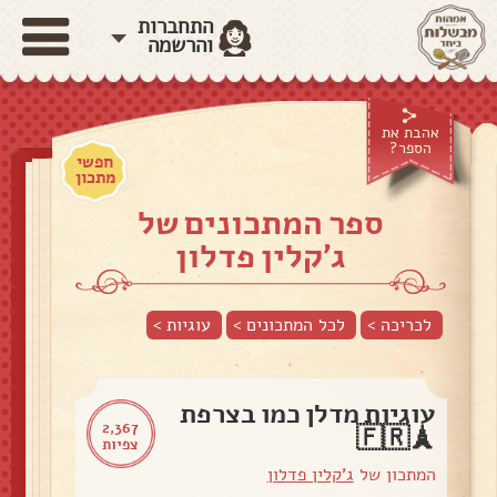
התחברות
והרשמה
אהבת את
הספר?
חפשי
מתכון
ספר המתכונים של
ג'קלין פדלון
לכריכה >
לכל המתכונים >
עוגיות
>
עוגיות מדלן כמו בצרפת
2,367
🗼🇫🇷
צפיות
המתכון של
ג'קלין פדלון