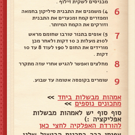
מכניסים לשקית זילוף .
6
4) משמנים את התבנית סיליקון בחמאה
ומפזרים קמח ומנערים את התבנית
וזורקים את הקמח המיותר.
7
5) אופים בתנור טורבו שחומם מראש
ל210 מעלות כ 10 דקות ולאחר מכן
מורידים את החום ל 190 לעוד 8 עד 10
דקות .
8
מחלצים ואפשר להגיש אחרי שזה מתקרר
.
9
שומרים בקופסה אטומה עד שבוע.
אמהות מבשלות ביחד
>>
מתכונים נוספים
>>
סוף סוף יש לאמהות מבשלות
אפליקציה :)
להורדת האפלקיה לחצי כאן
צפיתן כבר בתכנית הבישול שלנו