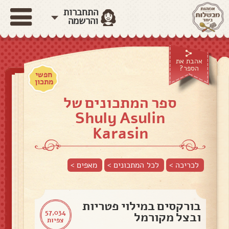
התחברות
והרשמה
אהבת את
הספר?
חפשי
מתכון
ספר המתכונים של
Shuly Asulin
Karasin
לכריכה >
לכל המתכונים >
מאפים
>
בורקסים במילוי פטריות
57,034
ובצל מקורמל
צפיות