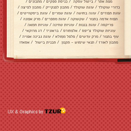
מפת אתר
/
ביטול עסקה
/
כניסת ספקים
/
מתכונים
/
כדורי שוקולד
/
עוגת שוקולד
/
מתכון לפנקייק
/
מתכון לפיצה
/
עוגת תפוזים
/
עוגה בחושה
/
עוגת שמרים
/
עוגת ביסקוויטים
/
תפוח אדמה בתנור
/
שקשוקה
/
עוגת מספרים
/
מרק אפונה
/
פריקסה
/
עוגת בננות
/
עוגיות טחינה
/
עוגיות חמאה
/
עוגיות שוקולד צ׳יפס
/
אלפחורס
/
בראוניז
/
דג מרוקאי
/
עוף בתנור
/
מרק עדשים
/
פלפל ממולא
/
עוגת גבינה אפויה
/
מתכון לאורז
/
תנאי שימוש - תקנון
/
תכנית בישול
/
אסאדו