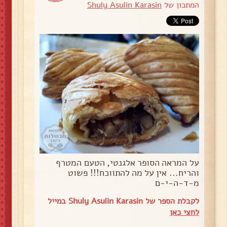
המתכון של
Shuly Asulin Karasin
על המראה הסופר אלגנטי, הטעם המטרף
והריח... אין על מה להתווכח!!! פשוט
מ-ד-ה-י-ם
לקבלת הספר של Shuly Asulin Karasin במייל
לחצי כאן