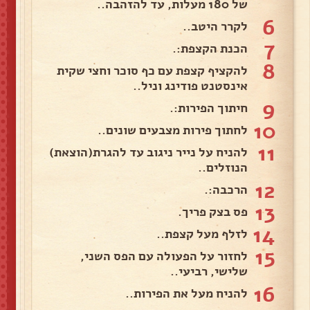
של 180 מעלות, עד להזהבה..
6
לקרר היטב..
7
הכנת הקצפת:.
8
להקציף קצפת עם כף סוכר וחצי שקית
אינסטנט פודינג וניל..
9
חיתוך הפירות:.
10
לחתוך פירות מצבעים שונים..
11
להניח על נייר ניגוב עד להגרת(הוצאת)
הנוזלים..
12
הרכבה:.
13
פס בצק פריך.
14
לזלף מעל קצפת..
15
לחזור על הפעולה עם הפס השני,
שלישי, רביעי..
16
להניח מעל את הפירות..