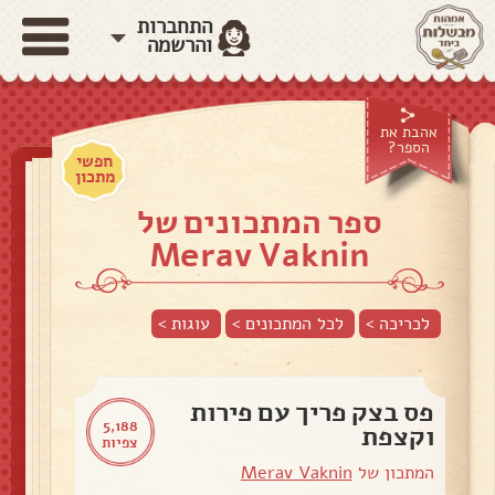
התחברות
והרשמה
אהבת את
הספר?
חפשי
מתכון
ספר המתכונים של
Merav Vaknin
לכריכה >
לכל המתכונים >
עוגות
>
פס בצק פריך עם פירות
5,188
וקצפת
צפיות
המתכון של
Merav Vaknin