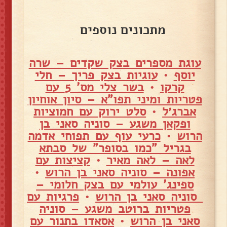
מתכונים נוספים
עוגת מספרים בצק שקדים – שרה
יוסף
•
עוגיות בצק פריך – חלי
קרקו
•
בשר צלי מס' 5 עם
פטריות ומיני תפו"א – סיון אוחיון
אברג׳ל
•
סלט ירוק עם חמוציות
ופקאן משגע – סוניה סאני בן
הרוש
•
כרעי עוף עם תפוחי אדמה
בגריל "כמו בסופר" של סבתא
לאה – לאה מאיר
•
קציצות עם
אפונה – סוניה סאני בן הרוש
•
ספינג' עולמי עם בצק חלומי –
סוניה סאני בן הרוש
•
פרגיות עם
פטריות ברוטב משגע – סוניה
סאני בן הרוש
•
אסאדו בתנור עם