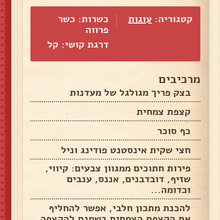
קטגוריה:
עוגות
כשרות: כשר
פרווה
דרגת קושי: קל
מרכיבים
בצק פריך מגולגל של מעדנות
קצפת צמחית
כף סוכר
חצי שקית אינסטנט פודינג וניל
פירות חתוכים ממגוון צבעים: קיווי,
שזיף, דובדבנים, אננס, ענבים
וכדומה...
להכנת מתכון חלבי, אפשר להחליף
את הקצפת הצמחית בשמנת להקצפה.