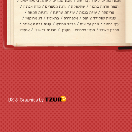
עוגת תפוזים
/
עוגה בחושה
/
עוגת שמרים
/
עוגת ביסקוויטים
/
תפוח אדמה בתנור
/
שקשוקה
/
עוגת מספרים
/
מרק אפונה
/
פריקסה
/
עוגת בננות
/
עוגיות טחינה
/
עוגיות חמאה
/
עוגיות שוקולד צ׳יפס
/
אלפחורס
/
בראוניז
/
דג מרוקאי
/
עוף בתנור
/
מרק עדשים
/
פלפל ממולא
/
עוגת גבינה אפויה
/
מתכון לאורז
/
תנאי שימוש - תקנון
/
תכנית בישול
/
אסאדו