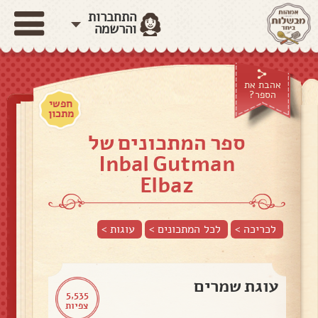
התחברות
והרשמה
אהבת את
הספר?
חפשי
מתכון
ספר המתכונים של
Inbal Gutman
Elbaz
לכריכה >
לכל המתכונים >
עוגות
>
עוגת שמרים
5,535
צפיות