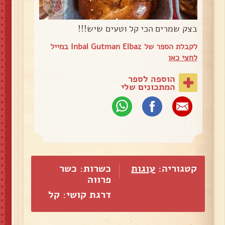
בצק שמרים הכי קל וטעים שיש!!!
לקבלת הספר של Inbal Gutman Elbaz במייל
לחצי כאן
הוספה לספר
המתכונים שלי
קטגוריה:
עוגות
כשרות: כשר
פרווה
דרגת קושי: קל