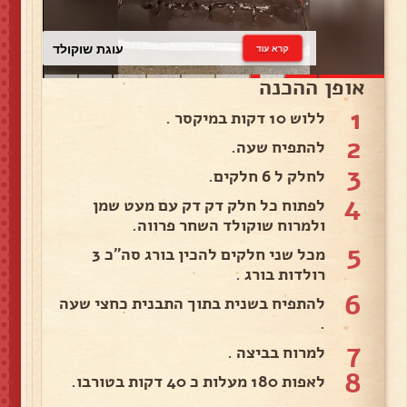
עוגת שוקולד
קרא עוד
אופן ההכנה
1
ללוש 10 דקות במיקסר .
2
להתפיח שעה.
3
לחלק ל 6 חלקים.
4
לפתוח כל חלק דק דק עם מעט שמן
ולמרוח שוקולד השחר פרווה.
5
מכל שני חלקים להכין בורג סה״כ 3
רולדות בורג .
6
להתפיח בשנית בתוך התבנית כחצי שעה
.
7
למרוח בביצה .
8
לאפות 180 מעלות כ 40 דקות בטורבו.