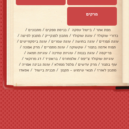
מרקים
מפת אתר
/
ביטול עסקה
/
כניסת ספקים
/
מתכונים
/
כדורי שוקולד
/
עוגת שוקולד
/
מתכון לפנקייק
/
מתכון לפיצה
/
עוגת תפוזים
/
עוגה בחושה
/
עוגת שמרים
/
עוגת ביסקוויטים
/
תפוח אדמה בתנור
/
שקשוקה
/
עוגת מספרים
/
מרק אפונה
/
פריקסה
/
עוגת בננות
/
עוגיות טחינה
/
עוגיות חמאה
/
עוגיות שוקולד צ׳יפס
/
אלפחורס
/
בראוניז
/
דג מרוקאי
/
עוף בתנור
/
מרק עדשים
/
פלפל ממולא
/
עוגת גבינה אפויה
/
מתכון לאורז
/
תנאי שימוש - תקנון
/
תכנית בישול
/
אסאדו