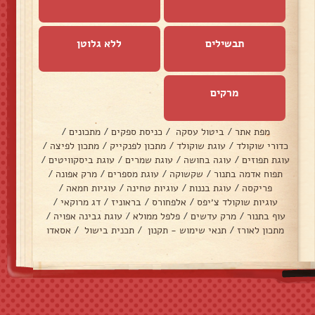
תבשילים
ללא גלוטן
מרקים
מפת אתר
/
ביטול עסקה
/
כניסת ספקים
/
מתכונים
/
כדורי שוקולד
/
עוגת שוקולד
/
מתכון לפנקייק
/
מתכון לפיצה
/
עוגת תפוזים
/
עוגה בחושה
/
עוגת שמרים
/
עוגת ביסקוויטים
/
תפוח אדמה בתנור
/
שקשוקה
/
עוגת מספרים
/
מרק אפונה
/
פריקסה
/
עוגת בננות
/
עוגיות טחינה
/
עוגיות חמאה
/
עוגיות שוקולד צ׳יפס
/
אלפחורס
/
בראוניז
/
דג מרוקאי
/
עוף בתנור
/
מרק עדשים
/
פלפל ממולא
/
עוגת גבינה אפויה
/
מתכון לאורז
/
תנאי שימוש - תקנון
/
תכנית בישול
/
אסאדו