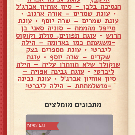
הנסיכה בלבן – סיון אוחיון אברג׳ל
•
עוגת שמרים – אורה ארגוב
•
עוגת שמרים – שרה יוסף
•
עוגת
מייפל מהממת – סוניה סאני בן
הרוש
•
עוגת תפוזים, סולת וקוקוס
-משגעתת כמו בארומה – הילה
ליברטי
•
עוגת מספרים בצק
שקדים – שרה יוסף
•
עוגת
שוקולד שלא תוותרו עליה – הילה
ליברטי
•
עוגת גבינה אפויה –
סיון אוחיון אברג׳ל
•
עוגת גבינה
-מושלמתתת – הילה ליברטי
מתכונים מומלצים
1 צפיות
641 צפיות