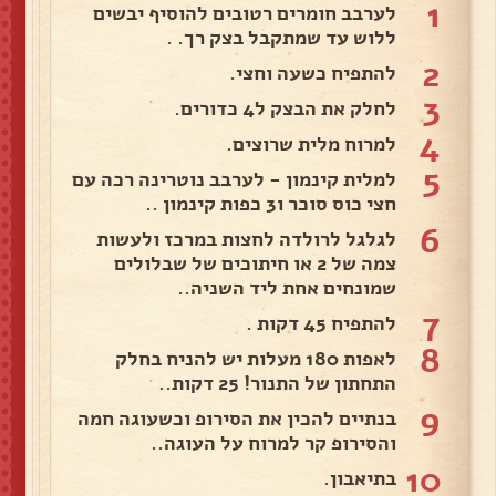
1
לערבב חומרים רטובים להוסיף יבשים
ללוש עד שמתקבל בצק רך. .
2
להתפיח כשעה וחצי.
3
לחלק את הבצק ל4 כדורים.
4
למרוח מלית שרוצים.
5
למלית קינמון - לערבב נוטרינה רכה עם
חצי כוס סוכר ו3 כפות קינמון ..
6
לגלגל לרולדה לחצות במרכז ולעשות
צמה של 2 או חיתוכים של שבלולים
שמונחים אחת ליד השניה..
7
להתפיח 45 דקות .
8
לאפות 180 מעלות יש להניח בחלק
התחתון של התנור! 25 דקות..
9
בנתיים להכין את הסירופ וכשעוגה חמה
והסירופ קר למרוח על העוגה..
10
בתיאבון.