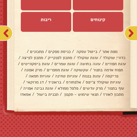
קינוחים
ריבות
מפת אתר
/
ביטול עסקה
/
כניסת ספקים
/
מתכונים
/
כדורי שוקולד
/
עוגת שוקולד
/
מתכון לפנקייק
/
מתכון לפיצה
/
עוגת תפוזים
/
עוגה בחושה
/
עוגת שמרים
/
עוגת ביסקוויטים
/
תפוח אדמה בתנור
/
שקשוקה
/
עוגת מספרים
/
מרק אפונה
/
פריקסה
/
עוגת בננות
/
עוגיות טחינה
/
עוגיות חמאה
/
עוגיות שוקולד צ׳יפס
/
אלפחורס
/
בראוניז
/
דג מרוקאי
/
עוף בתנור
/
מרק עדשים
/
פלפל ממולא
/
עוגת גבינה אפויה
/
מתכון לאורז
/
תנאי שימוש - תקנון
/
תכנית בישול
/
אסאדו