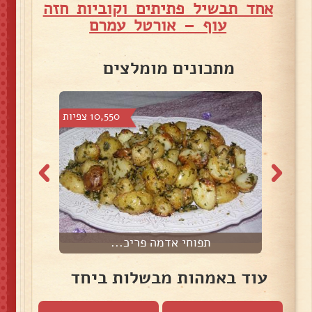
אחד תבשיל פתיתים וקוביות חזה
עוף – אורטל עמרם
מתכונים מומלצים
צפיות
10,550 צפיות
תפוחי אדמה פריכ...
פ
עוד באמהות מבשלות ביחד