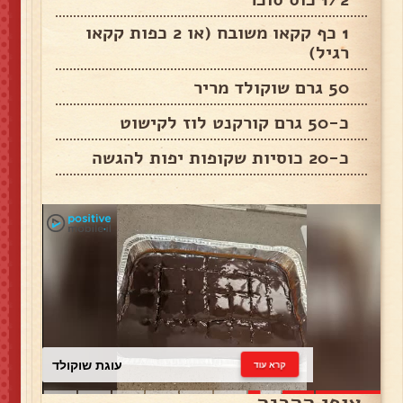
1 כף קקאו משובח (או 2 כפות קקאו
רגיל)
50 גרם שוקולד מריר
כ-50 גרם קורקנט לוז לקישוט
כ-20 כוסיות שקופות יפות להגשה
עוגת שוקולד
קרא עוד