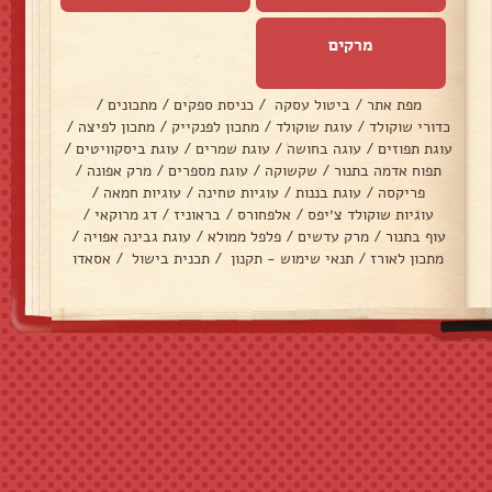
מרקים
מפת אתר
/
ביטול עסקה
/
כניסת ספקים
/
מתכונים
/
כדורי שוקולד
/
עוגת שוקולד
/
מתכון לפנקייק
/
מתכון לפיצה
/
עוגת תפוזים
/
עוגה בחושה
/
עוגת שמרים
/
עוגת ביסקוויטים
/
תפוח אדמה בתנור
/
שקשוקה
/
עוגת מספרים
/
מרק אפונה
/
פריקסה
/
עוגת בננות
/
עוגיות טחינה
/
עוגיות חמאה
/
עוגיות שוקולד צ׳יפס
/
אלפחורס
/
בראוניז
/
דג מרוקאי
/
עוף בתנור
/
מרק עדשים
/
פלפל ממולא
/
עוגת גבינה אפויה
/
מתכון לאורז
/
תנאי שימוש - תקנון
/
תכנית בישול
/
אסאדו