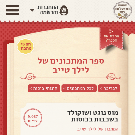
התחברות
והרשמה
אהבת את
הספר?
חפשי
מתכון
ספר המתכונים של
לילך טייב
לכריכה >
לכל המתכונים >
קינוחי כוסות
>
מוס נוגט ושוקולד
6,627
בשכבות בכוסות
צפיות
המתכון של
לילך טייב