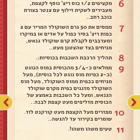
6
מקציפים 1/2 כוס ריצ' נוסף לקצפת,
מעבירים לשקית זילוף עם צנטר בצורת
כוכב רחב..
7
ממסים את 50 גרם השוקולד המריר עם 2
כפות ריצ' בסיר כפול על אדים או במיקרו
ומערבבים לקבלת קרם שוקולד גנאש,
מניחים בצד שהצטנן מעט..
8
תהליך הרכבת השכבות בכוסיות:.
9
ממלאים כ-3/4 מהכוסית במוס הנוגט
(כ-2 כפיות מוס נוגט לכל כוסית), מעל
מניחים ככפית ממוס השוקולד, מעל מוס
השוקולד מזגגים כפית מקרם שוקולד
הגנאש, ומעל כל השכבות באמצע של
הכוסית מזליפים מעט קצפת לבנה..
10
מפזרים מעל הקצפת מעט קורקנט לוז.
שומרים בקירור עד להגשה..
11
טעים משהו משהו!.