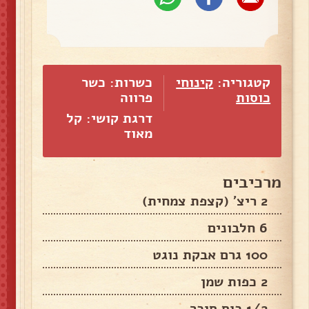
קטגוריה:
קינוחי
כשרות: כשר
כוסות
פרווה
דרגת קושי: קל
מאוד
מרכיבים
2 ריצ' (קצפת צמחית)
6 חלבונים
100 גרם אבקת נוגט
2 כפות שמן
1/2 כוס סוכר