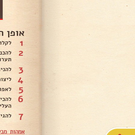
אופן ה
1
לקלו
2
להכנ
תערו
3
להני
4
ליצו
5
לאפות בח
6
להכי
העלי
7
להגי
אמהות מבש