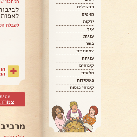
המתכון ש
תבשילים
לביבות 
לאפות
מאפים
ירקות
לקבלת הספ
עוף
עוגות
בשר
צמחוניים
עוגיות
קינוחים
הו
סלטים
המת
פשטידות
קינוחי כוסות
קטגור
צמחונ
מרכיבי