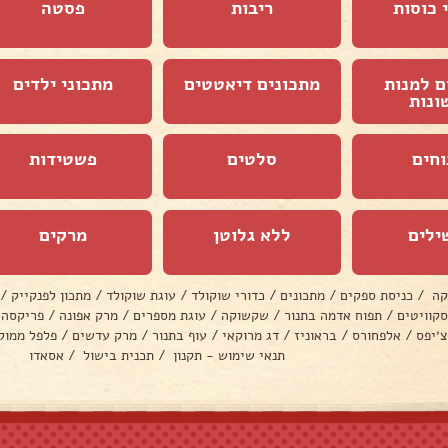
 כוסות
ריבות
פסטה
ם למנות
מתכונים דיאטטים
מתכוני ילדים
ונות
וחים
סלטים
פשטידות
ילים
ללא גלוטן
מרקים
קה
/
כניסת ספקים
/
מתכונים
/
כדורי שוקולד
/
עוגת שוקולד
/
מתכון לפנקייק
/
סקוויטים
/
תפוח אדמה בתנור
/
שקשוקה
/
עוגת מספרים
/
מרק אפונה
/
פריקסה
צ׳יפס
/
אלפחורס
/
בראוניז
/
דג מרוקאי
/
עוף בתנור
/
מרק עדשים
/
פלפל ממול
תנאי שימוש - תקנון
/
תכנית בישול
/
אסאדו