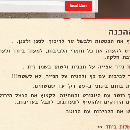
Read More
הכנה
ף את הבטטות ולבשל עד לריכוך. לסנן ולצנן. .
יס לקערה את כל חומרי הלביבות, למעוך ביחד ולע
בת חלקה..
ח נייר אפייה על תבנית ולשמן בשמן זית .
ר לביבות עם כף ולהניח על הנייר, לא לשטח!!!.
ום בינוני כ-20 דק' עד שמשחים.
ן רוטב עם היוגורט והטחינה, לקצוץ את הבצל הירוק
ם הירוקים ולהוסיף לתערובת, לתבל בעדינות..
ש את הלביבות עם הרוטב .
לות ביחד
>>