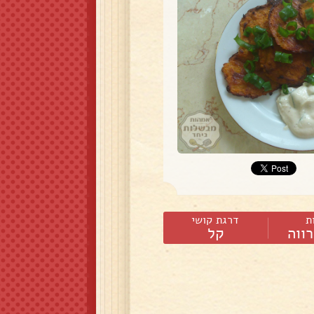
ת
דרגת קושי
ווה
קל