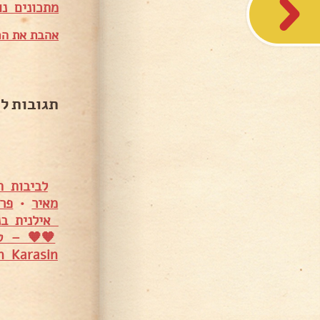
מתכונים נו
אהבת את המ
תגובות ל
לביבות ת
מאיר
•
פרג
אילנית בני
🧡🧡 – טו
n Karasin