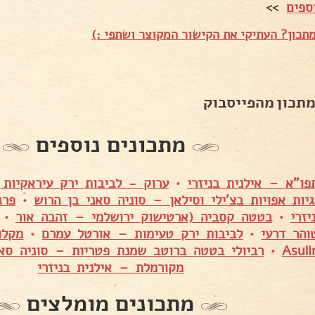
ספים
>>
תכון? העתיקי את הקישור המקוצר ושתפי :)
מתכון מהפייסבוק
מתכונים נוספים
פו"א – אילנית בניזרי
•
ערוק - לביבות ירק עיראקיות
יות אפויות בצ'ילי וסילאן – סוניה סאני בן הרוש
•
פרג
זרי
•
בטטה קסביה (ארטישוק ירושלמי – זהבה אור
•
הר דרעי
•
לביבות ירק טעימות – אורטל עמרם
•
Asuli
•
רביולי בטטה ברוטב שמנת פטריות – סוניה סאנ
מקורמלת – אילנית בניזרי
מתכונים מומלצים