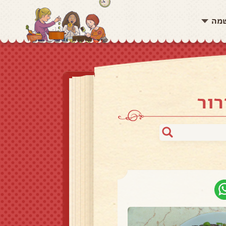
שמה
רור