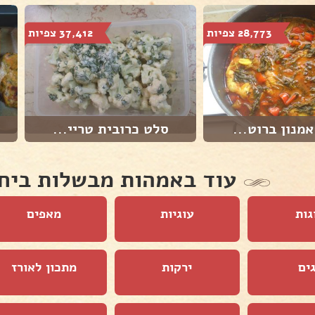
28,773 צפיות
37,412 צפיות
אמנון ברוט...
סלט כרובית טריי...
עוד באמהות מבשלות ביח
גות
עוגיות
מאפים
ים
ירקות
מתכון לאורז