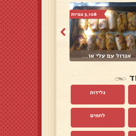
5,108 צפיות
2,927 צפיות
אגרול עם עלי או...
פלפלים וקישואים...
ד
גלידות
לחמים