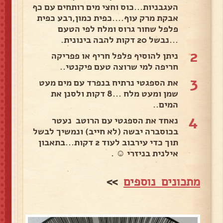
העגבניות...כוס וחצי מים רותחים עם כף
אבקת מרק עוף....כפית כמון,רבע כפית
פלפל שחור גרוס ומלח לפי הטעם
...נבשל 20 דקות להבה בינונית.
2
ניתן להוסיף פלפל חריף או פפריקה
חריפה למי שרוצה טעם פיקנטי..
3
את הספגטי נרתיח בנפרד עם מים מעט
שמן ומעט מלח ...8 דקות ולסנן את
המים..
4
נאחד את הספגטי עם הרוטב נעטר
בכוסברה יבשה (לא חייב) ונמשיך לבשל
תוך כדי עירבוב לעוד 2 דקות...בתאבון
אילנית בניזרי ☺ .
מתכונים נוספים
>>