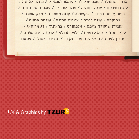
כדורי שוקולד
/
עוגת שוקולד
/
מתכון לפנקייק
/
מתכון לפיצה
/
עוגת תפוזים
/
עוגה בחושה
/
עוגת שמרים
/
עוגת ביסקוויטים
/
תפוח אדמה בתנור
/
שקשוקה
/
עוגת מספרים
/
מרק אפונה
/
פריקסה
/
עוגת בננות
/
עוגיות טחינה
/
עוגיות חמאה
/
עוגיות שוקולד צ׳יפס
/
אלפחורס
/
בראוניז
/
דג מרוקאי
/
עוף בתנור
/
מרק עדשים
/
פלפל ממולא
/
עוגת גבינה אפויה
/
מתכון לאורז
/
תנאי שימוש - תקנון
/
תכנית בישול
/
אסאדו