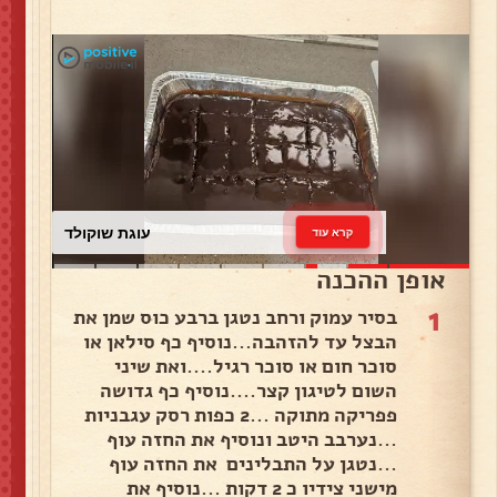
עוגת שוקולד
קרא עוד
אופן ההכנה
1
בסיר עמוק ורחב נטגן ברבע כוס שמן את
הבצל עד להזהבה...נוסיף כף סילאן או
סוכר חום או סוכר רגיל....ואת שיני
השום לטיגון קצר....נוסיף כף גדושה
פפריקה מתוקה ...2 כפות רסק עגבניות
...נערבב היטב ונוסיף את החזה עוף
...נטגן על התבלינים את החזה עוף
מישני צידיו כ 2 דקות ...נוסיף את