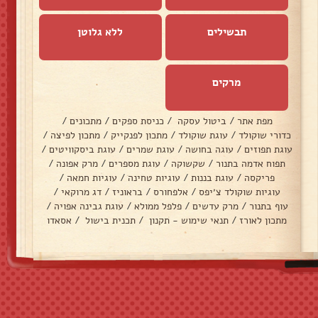
תבשילים
ללא גלוטן
מרקים
מפת אתר
/
ביטול עסקה
/
כניסת ספקים
/
מתכונים
/
כדורי שוקולד
/
עוגת שוקולד
/
מתכון לפנקייק
/
מתכון לפיצה
/
עוגת תפוזים
/
עוגה בחושה
/
עוגת שמרים
/
עוגת ביסקוויטים
/
תפוח אדמה בתנור
/
שקשוקה
/
עוגת מספרים
/
מרק אפונה
/
פריקסה
/
עוגת בננות
/
עוגיות טחינה
/
עוגיות חמאה
/
עוגיות שוקולד צ׳יפס
/
אלפחורס
/
בראוניז
/
דג מרוקאי
/
עוף בתנור
/
מרק עדשים
/
פלפל ממולא
/
עוגת גבינה אפויה
/
מתכון לאורז
/
תנאי שימוש - תקנון
/
תכנית בישול
/
אסאדו