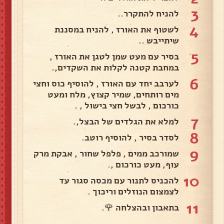
3
להניח להתקרר..
4
לשטוף את האורז , להניח במסננת
שיתייבש ..
5
בסיר עם מעט שמן לטגן את האורז ,
במחבת קטנה לקלות את השקדים,.
6
לערבב יחד עם האורז , להוסיף כוס וחצי
מים רותחים, שמיר קצוץ, מלח ומעט
כורכום , לבשל חצי בישול , .
7
למלא את הגלדים של הבצל,.
8
לסדר בסיר , להוסיף רוטב.
9
שמורכב ממים , פלפל שחור , אבקת מרק
עוף, מעט כורכום ,.
10
להכניס לתנור עם מכסה סגור עד
לצמצום הנוזלים וריכוך .
11
בתאבון ובהצלחה 🌹.