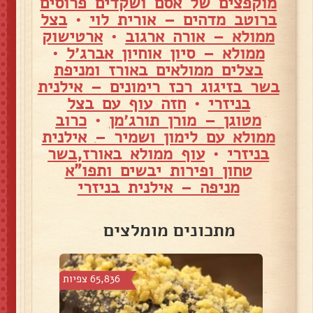
מוקפצים של אסם ושקדים פרוסים
ברוטב מדהים – אורית לוי
•
בצל
ממולא – אורה ארגוב
•
ארטישוק
ממולא – סיון אוחיון אברג׳ל
•
בצלים ממולאים באורז ומניפת
בשר בזיגוג רכז רימונים – אילנית
בניזרי
•
חזה עוף עם בצל
מטוגן – מורן תורג׳מן
•
כרוב
ממולא עם לימון ושמיר – אילנית
בניזרי
•
עוף ממולא באורז,בשר
טחון ופירות יבשים ותפו"א
מניפה – אילנית בניזרי
מתכונים מומלצים
צפיות
65,836 צפיות