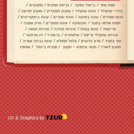
מפת אתר
/
ביטול עסקה
/
כניסת ספקים
/
מתכונים
/
כדורי שוקולד
/
עוגת שוקולד
/
מתכון לפנקייק
/
מתכון לפיצה
/
עוגת תפוזים
/
עוגה בחושה
/
עוגת שמרים
/
עוגת ביסקוויטים
/
תפוח אדמה בתנור
/
שקשוקה
/
עוגת מספרים
/
מרק אפונה
/
פריקסה
/
עוגת בננות
/
עוגיות טחינה
/
עוגיות חמאה
/
עוגיות שוקולד צ׳יפס
/
אלפחורס
/
בראוניז
/
דג מרוקאי
/
עוף בתנור
/
מרק עדשים
/
פלפל ממולא
/
עוגת גבינה אפויה
/
מתכון לאורז
/
תנאי שימוש - תקנון
/
תכנית בישול
/
אסאדו