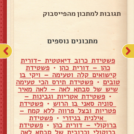
תגובות למתכון מהפייסבוק
מתכונים נוספים
פשטידת כרוב דיאטטית -דורית
כהן – דורית כהן
•
פשטידת
קישואים קלה וטעימה – ויקי בן
טובים
•
פשטידת תירס הכי טעימה
שיש של סבתא לאה – לאה מאיר
•
פשטידת אטריות וגבינות –
סוניה סאני בן הרוש
•
פשטידת
פטריות ובצל פרווה ללא קמח –
אילנית בניזרי
•
פשטידת
ברוקולי – דורית כהן
•
פשטידת
ברוקולי וכרובית של סבתא לאה