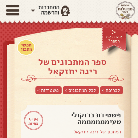
התחברות
והרשמה
אהבת את
הספר?
חפשי
מתכון
ספר המתכונים של
רינה יחזקאל
לכריכה >
לכל המתכונים >
פשטידות
>
פשטידת ברוקולי
1,294
טעיממממממה
צפיות
המתכון של
רינה יחזקאל