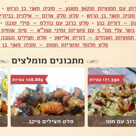
וק עם חמוציות ופקאן משגע – סוניה סאני בן הרוש
•
סוניה סאני בן הרוש
•
סלט סלק אדום – אילנית בניזרי
הן – דורית כהן
•
סלט כרוב עם נודלס – תילי טובה
•
בשר צלי מס' 5 עם פטריות ומיני תפו"א – סיון אוחיון אברג׳ל
חמוציות ואגוזים – דורית אלישע
•
סלט חצילים וגמבה 
סלט חלומי ופטריות חמות – סוניה סאני בן 
מתכונים מומלצים
171,390 צפיות
108,869 צפיות
וב עם חמו...
סלט חצילים פיקנ...