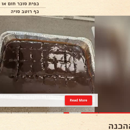
כפית סוכר חום או ר
כף רוטב סויה
Read More
הכנה