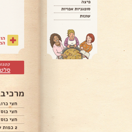
פיצה
סופגניות אפויות
שונות
הו
המת
קטגור
סלטי
מרכיבי
חצי כרוב
חצי כוס 
חצי כוס 
2 כפות שומשות קלוי