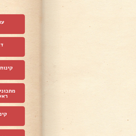
עו
דג
קינוחי
מתכוני
ראש
קינ