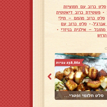
סלט כרוב עם חמוציות
•
פשטידת כרוב דיאטטית
סלט כרוב מהמם – תילי
•
סלט כרוב עם
מתובל – אילנית בניזרי
•
הרוש
238,862 צפיות
367,777 צפיות
סלט חלומי ופטרי...
סלט ירוק עם חמו...