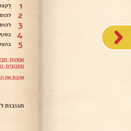
1
לקצו
2
להוסי
3
להוס
4
בסוף
5
בהצל
אמהות מבש
מתכונים נו
אהבת את המ
תגובות ל