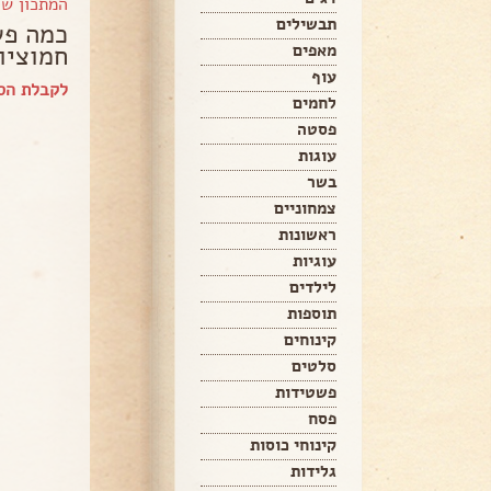
המתכון ש
תבשילים
כמה פש
חמוציו
מאפים
עוף
לקבלת הספ
לחמים
פסטה
עוגות
בשר
צמחוניים
ראשונות
עוגיות
לילדים
תוספות
קינוחים
סלטים
פשטידות
פסח
קינוחי כוסות
גלידות