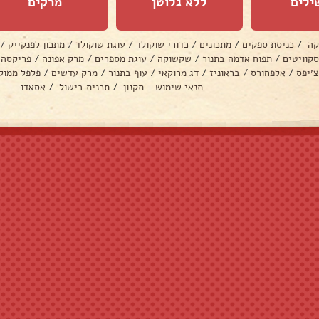
ילים
ללא גלוטן
מרקים
קה
/
כניסת ספקים
/
מתכונים
/
כדורי שוקולד
/
עוגת שוקולד
/
מתכון לפנקייק
/
סקוויטים
/
תפוח אדמה בתנור
/
שקשוקה
/
עוגת מספרים
/
מרק אפונה
/
פריקסה
צ׳יפס
/
אלפחורס
/
בראוניז
/
דג מרוקאי
/
עוף בתנור
/
מרק עדשים
/
פלפל ממול
תנאי שימוש - תקנון
/
תכנית בישול
/
אסאדו