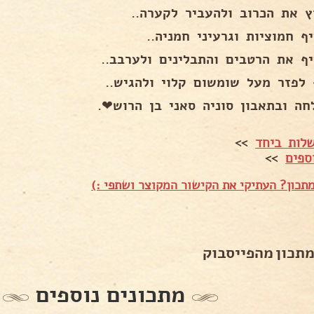
ץ את הכרוב ולהעביר לקערה..
ף חמוציות וגרעיני חמניה..
יף את הרטבים והתבלינים ולערבב..
 לפזר מעל שומשום קלוי ולהגיש..
חה ובתאבון סוניה סאני בן הרוש❤.
לות ביחד
>>
ספים
>>
תכון? העתיקי את הקישור המקוצר ושתפי :)
מתכון מהפייסבוק
מתכונים נוספים