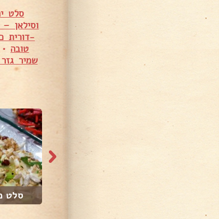
סלט יר
וסילאן – 
-דורית כ
טובה
•
שמיר גזר 
228, צפיות
94,853 צפיות
מרי...
סלט סלק טרי
סלט כר