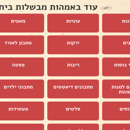
עוד באמהות מבשלות ביח
גות
עוגיות
מאפים
ים
ירקות
מתכון לאורז
 כוסות
ריבות
פסטה
ם למנות
מתכונים דיאטטים
מתכוני ילדים
ונות
וחים
סלטים
פשטידות