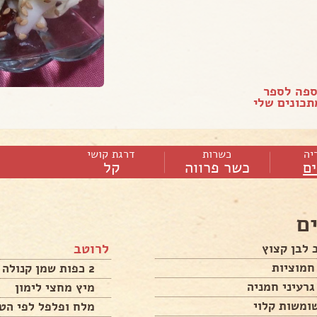
ספה לספר
כונים שלי
יה
כשרות
דרגת קושי
ם
כשר פרווה
קל
ם
לרוטב
 לבן קצוץ
חמוציות
2 כפות שמן קנולה
גרעיני חמניה
מיץ מחצי לימון
מלח ופלפל לפי הט