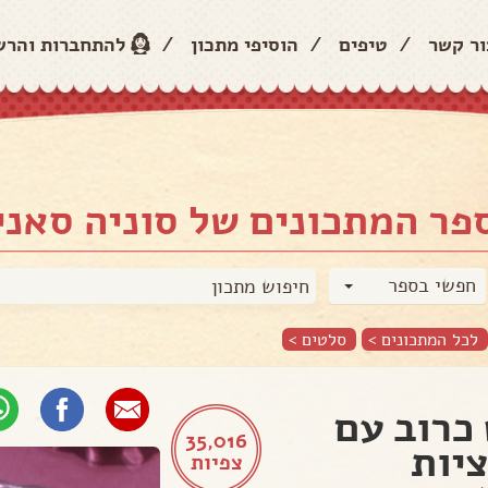
ור קשר
/
טיפים
/
הוסיפי מתכון
/
להתחברות והר
פר המתכונים של סוניה סאני
חפשי בספר
לכל המתכונים >
סלטים
>
כרוב עם
35,016
יות
צפיות