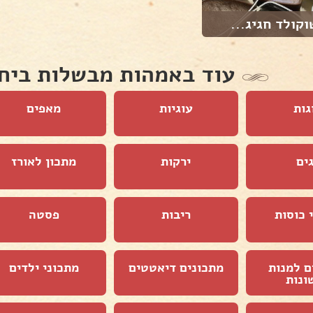
וקולד חגיג...
עוד באמהות מבשלות ביח
גות
עוגיות
מאפים
ים
ירקות
מתכון לאורז
 כוסות
ריבות
פסטה
ם למנות
מתכונים דיאטטים
מתכוני ילדים
ונות