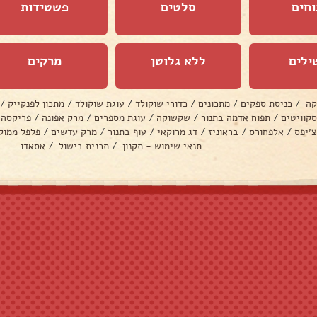
וחים
סלטים
פשטידות
ילים
ללא גלוטן
מרקים
קה
/
כניסת ספקים
/
מתכונים
/
כדורי שוקולד
/
עוגת שוקולד
/
מתכון לפנקייק
/
סקוויטים
/
תפוח אדמה בתנור
/
שקשוקה
/
עוגת מספרים
/
מרק אפונה
/
פריקסה
צ׳יפס
/
אלפחורס
/
בראוניז
/
דג מרוקאי
/
עוף בתנור
/
מרק עדשים
/
פלפל ממול
תנאי שימוש - תקנון
/
תכנית בישול
/
אסאדו