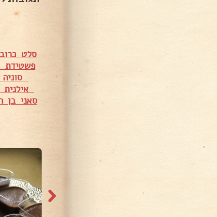
סלט כרוב 
פשטידת כ
סוניה ס
אילנית ב
סאני בן ה