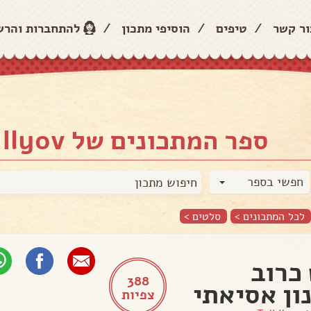
ור קשר
/
טיפים
/
הוסיפי מתכון
/
להתחברות והר
ספר המתכונים של Tali Ilyov
חפשי בספר
לכל המתכונים >
סלטים
>
כרוב
388
ון אסיאתי
צפיות