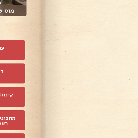
מוס ש
עו
דג
קינוחי
מתכוני
ראש