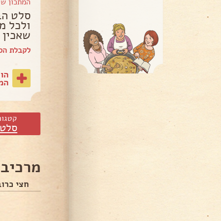
המתכון ש
סלט הב
ולכל מ
שאכין 
לקבלת הספר של yov
הו
המת
קטגור
סלטי
מרכיבי
חצי כרוב