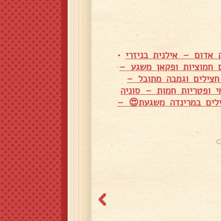
אדום – אילנית בניזרי
•
 חמוציות ופקאן משגע –
צילים וגמבה מתובל –
 ופטריות חמות – סוניה
לים במרינדה משגעת😍 –