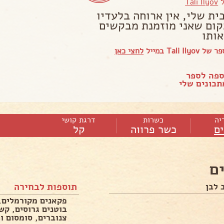
ל
Tali Ilyov
ית שלי, אין ארוחה בלעדיו
קום שאני מוזמנת מבקשים
אותו
Tali Il במייל
לחצי כאן
ספה לספר
כונים שלי
יה
כשרות
דרגת קושי
ם
כשר פרווה
קל
ם
תוספות לבחירה
 לבן
פקאנים מקורמלים, 
בוטנים גרוסים, קשי
צנוברים, סומסום וכ