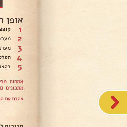
אופן ה
1
קוצצ
2
מערב
3
מערב
4
הסלט 
5
בהצל
אמהות מבש
מתכונים נו
אהבת את המ
תגובות ל