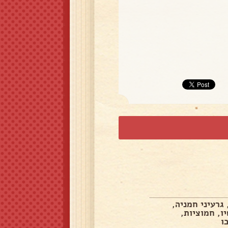
גרעיני חמניה,
ו, חמוציות,
ו