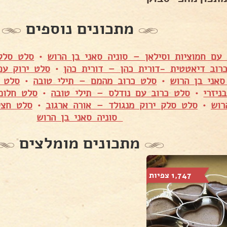
מתכונים נוספים
עם חמוציות וסילאן – סוניה סאני בן הרוש
•
סלט סלק 
רוב דיאטטית -דורית כהן – דורית כהן
•
סלט ירוק עם
אני בן הרוש
•
סלט כרוב מהמם – תילי טובה
•
סלט ח
ניזרי
•
סלט כרוב עם נודלס – תילי טובה
•
סלט חלומי
רוש
•
סלט סלק ירוק מנגולד – אורה ארגוב
•
סלט חצי
סוניה סאני בן הרוש
מתכונים מומלצים
1,747 צפיות