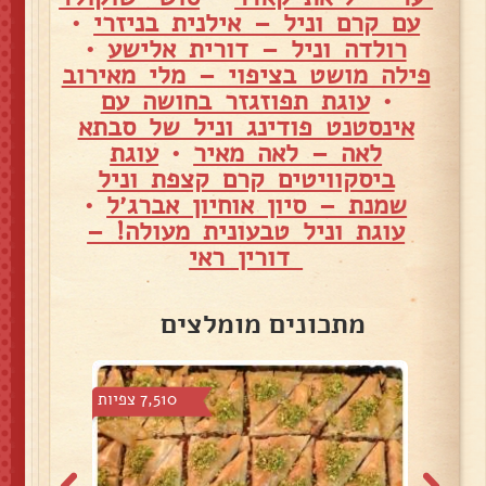
עם קרם וניל – אילנית בניזרי
•
רולדה וניל – דורית אלישע
•
פילה מושט בציפוי – מלי מאירוב
•
עוגת תפוזגזר בחושה עם
אינסטנט פודינג וניל של סבתא
לאה – לאה מאיר
•
עוגת
ביסקוויטים קרם קצפת וניל
שמנת – סיון אוחיון אברג׳ל
•
עוגת וניל טבעונית מעולה! –
דורין ראי
מתכונים מומלצים
צפיות
7,510 צפיות