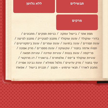
תבשילים
ללא גלוטן
מרקים
מפת אתר
/
ביטול עסקה
/
כניסת ספקים
/
מתכונים
/
כדורי שוקולד
/
עוגת שוקולד
/
מתכון לפנקייק
/
מתכון לפיצה
/
עוגת תפוזים
/
עוגה בחושה
/
עוגת שמרים
/
עוגת ביסקוויטים
/
תפוח אדמה בתנור
/
שקשוקה
/
עוגת מספרים
/
מרק אפונה
/
פריקסה
/
עוגת בננות
/
עוגיות טחינה
/
עוגיות חמאה
/
עוגיות שוקולד צ׳יפס
/
אלפחורס
/
בראוניז
/
דג מרוקאי
/
עוף בתנור
/
מרק עדשים
/
פלפל ממולא
/
עוגת גבינה אפויה
/
מתכון לאורז
/
תנאי שימוש - תקנון
/
תכנית בישול
/
אסאדו