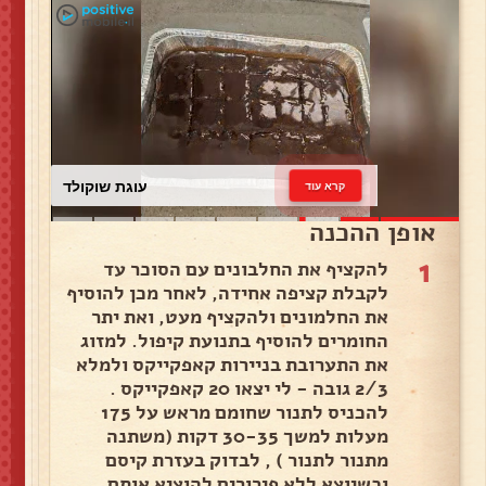
עוגת שוקולד
קרא עוד
אופן ההכנה
1
להקציף את החלבונים עם הסוכר עד
לקבלת קציפה אחידה, לאחר מכן להוסיף
את החלמונים ולהקציף מעט, ואת יתר
החומרים להוסיף בתנועת קיפול. למזוג
את התערובת בניירות קאפקייקס ולמלא
2/3 גובה - לי יצאו 20 קאפקייקס .
להכניס לתנור שחומם מראש על 175
מעלות למשך 30-35 דקות (משתנה
מתנור לתנור ) , לבדוק בעזרת קיסם
וכשיוצא ללא פירורים להוציא אותם