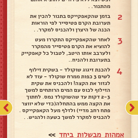
מהתנור. .
2
בזמן שהקאפקייקס בתנור להכין את
תערובת הקרם פטיסייר לפי הוראות
הכנה של היצרן ולהכניס למקרר. .
3
לאחר שהקאפקייקס התקררו מעט
להוציא את הקרם פטיסייר מהמקרר
ולערבב אותו היטב, לטבול כל קאפקייק
בתערובת ולהניח..
4
להכנת זיגוג שוקולד - בשקית זילוף
לשים 3 כפות ממרח שוקולד - עוד לא
לגזור את הקצה! ולהכניס את שקית
הזילוף לכוס עם המים הרותחים למשך
2-3 דקות עד שהשוקולד נמס. לחתוך
את הקצה ממש בהתחלה(כדי שלא יווצר
פתח רחב מדיי) ולזלף מעל הקאפקייקס .
להכניס למקרר למשך כשעה ולהגיש. .
אמהות מבשלות ביחד
>>