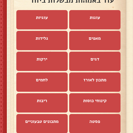
עוד באמהות מבשלות ביחד
עוגות
עוגיות
מאפים
גלידות
דגים
ירקות
מתכון לאורז
לחמים
קינוחי כוסות
ריבות
פסטה
מתכונים טבעוניים