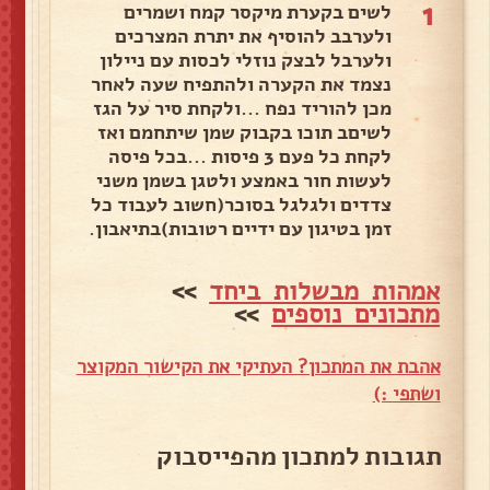
1
לשים בקערת מיקסר קמח ושמרים
ולערבב להוסיף את יתרת המצרכים
ולערבל לבצק נוזלי לכסות עם ניילון
נצמד את הקערה ולהתפיח שעה לאחר
מכן להוריד נפח ...ולקחת סיר על הגז
לשיםב תוכו בקבוק שמן שיתחמם ואז
לקחת כל פעם 3 פיסות ...בכל פיסה
לעשות חור באמצע ולטגן בשמן משני
צדדים ולגלגל בסוכר(חשוב לעבוד כל
זמן בטיגון עם ידיים רטובות)בתיאבון.
אמהות מבשלות ביחד
>>
מתכונים נוספים
>>
אהבת את המתכון? העתיקי את הקישור המקוצר
ושתפי :)
תגובות למתכון מהפייסבוק