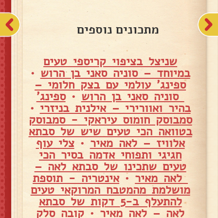
מתכונים נוספים
שניצל בציפוי קריספי טעים
במיוחד – סוניה סאני בן הרוש
•
ספינג' עולמי עם בצק חלומי –
סוניה סאני בן הרוש
•
ספינג'
בהיר ואוורירי – אילנית בניזרי
•
סמבוסק חומוס עיראקי - סמבוסק
בטוואה הכי טעים שיש של סבתא
אלוויז – לאה מאיר
•
צלי עוף
חגיגי ותפוחי אדמה בסיר הכי
טעים שתכינו של סבתא לאה –
לאה מאיר
•
אינטריה - תוספת
מושלמת מהמטבח המרוקאי טעים
להתעלף ב-5 דקות של סבתא
לאה – לאה מאיר
•
קובה סלק