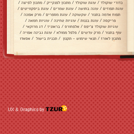
כדורי שוקולד
/
עוגת שוקולד
/
מתכון לפנקייק
/
מתכון לפיצה
/
עוגת תפוזים
/
עוגה בחושה
/
עוגת שמרים
/
עוגת ביסקוויטים
/
תפוח אדמה בתנור
/
שקשוקה
/
עוגת מספרים
/
מרק אפונה
/
פריקסה
/
עוגת בננות
/
עוגיות טחינה
/
עוגיות חמאה
/
עוגיות שוקולד צ׳יפס
/
אלפחורס
/
בראוניז
/
דג מרוקאי
/
עוף בתנור
/
מרק עדשים
/
פלפל ממולא
/
עוגת גבינה אפויה
/
מתכון לאורז
/
תנאי שימוש - תקנון
/
תכנית בישול
/
אסאדו