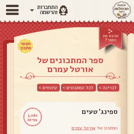
התחברות
והרשמה
אהבת את
הספר?
חפשי
מתכון
ספר המתכונים של
אורטל עמרם
לכריכה >
לכל המתכונים >
קינוחים
>
ספינג' טעים
3,082
צפיות
המתכון של
אורטל עמרם