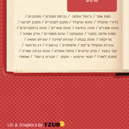
מרקים
מפת אתר
/
ביטול עסקה
/
כניסת ספקים
/
מתכונים
/
כדורי שוקולד
/
עוגת שוקולד
/
מתכון לפנקייק
/
מתכון לפיצה
/
עוגת תפוזים
/
עוגה בחושה
/
עוגת שמרים
/
עוגת ביסקוויטים
/
תפוח אדמה בתנור
/
שקשוקה
/
עוגת מספרים
/
מרק אפונה
/
פריקסה
/
עוגת בננות
/
עוגיות טחינה
/
עוגיות חמאה
/
עוגיות שוקולד צ׳יפס
/
אלפחורס
/
בראוניז
/
דג מרוקאי
/
עוף בתנור
/
מרק עדשים
/
פלפל ממולא
/
עוגת גבינה אפויה
/
מתכון לאורז
/
תנאי שימוש - תקנון
/
תכנית בישול
/
אסאדו