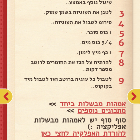
עיגול נוסף באמצע..
3
לטגן את העוגיות בשמן עמוק.
4
סירופ לטבול את העוגיות:.
5
1 כוס סוכר.
6
3/4 כוס מים.
7
1 כף מיץ לימון.
8
להרתיח על הגז את החומרים לרוטב
מספר דקות..
9
לטבול כל עוגיה ברוטב ואז לטבול מיד
בקוקוס..
אמהות מבשלות ביחד
>>
מתכונים נוספים
>>
סוף סוף יש לאמהות מבשלות
אפליקציה :)
להורדת האפלקיה לחצי כאן