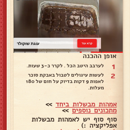
עוגת שוקולד
קרא עוד
אופן ההכנה
1
לערבב היטב הכל . לקרר כ-3 שעות.
2
לעשות עיגולים לטבול באבקת סוכר
לאפות 9 דקות בדיוק על חום של 180
מעלות.
אמהות מבשלות ביחד
>>
מתכונים נוספים
>>
סוף סוף יש לאמהות מבשלות
אפליקציה :)