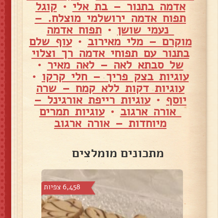
אדמה בתנור – בת אלי
•
קוגל
תפוח אדמה ירושלמי מוצלח. –
נעמי שושן
•
תפוח אדמה
מוקרם – מלי מאירוב
•
עוף שלם
בתנור עם תפוחי אדמה רך וצלוי
של סבתא לאה – לאה מאיר
•
עוגיות בצק פריך – חלי קרקו
•
עוגיות דקות ללא קמח – שרה
יוסף
•
עוגיות רייפת אורגינל –
אורה ארגוב
•
עוגיות תמרים
מיוחדות – אורה ארגוב
מתכונים מומלצים
צפיות
6,458 צפיות