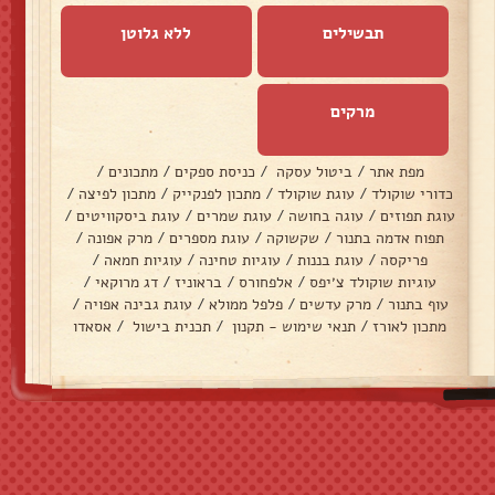
תבשילים
ללא גלוטן
מרקים
מפת אתר
/
ביטול עסקה
/
כניסת ספקים
/
מתכונים
/
כדורי שוקולד
/
עוגת שוקולד
/
מתכון לפנקייק
/
מתכון לפיצה
/
עוגת תפוזים
/
עוגה בחושה
/
עוגת שמרים
/
עוגת ביסקוויטים
/
תפוח אדמה בתנור
/
שקשוקה
/
עוגת מספרים
/
מרק אפונה
/
פריקסה
/
עוגת בננות
/
עוגיות טחינה
/
עוגיות חמאה
/
עוגיות שוקולד צ׳יפס
/
אלפחורס
/
בראוניז
/
דג מרוקאי
/
עוף בתנור
/
מרק עדשים
/
פלפל ממולא
/
עוגת גבינה אפויה
/
מתכון לאורז
/
תנאי שימוש - תקנון
/
תכנית בישול
/
אסאדו