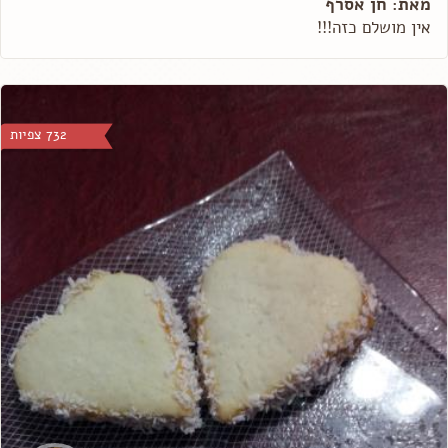
מאת: חן אסרף
אין מושלם כזה!!!
732 צפיות