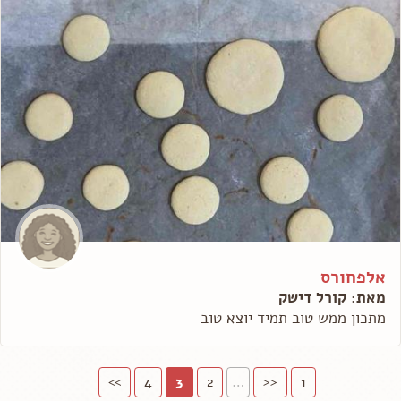
אלפחורס
מאת: קורל דישק
מתכון ממש טוב תמיד יוצא טוב
>>
4
3
2
…
<<
1