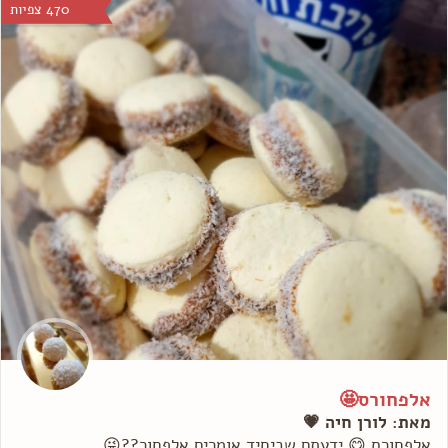
470 צפיות
אלפחורס🤩
מאת: לורן חיה 💗
אלפחורס 😋 ידעתם שביחיד אומרים אלפחור??😜