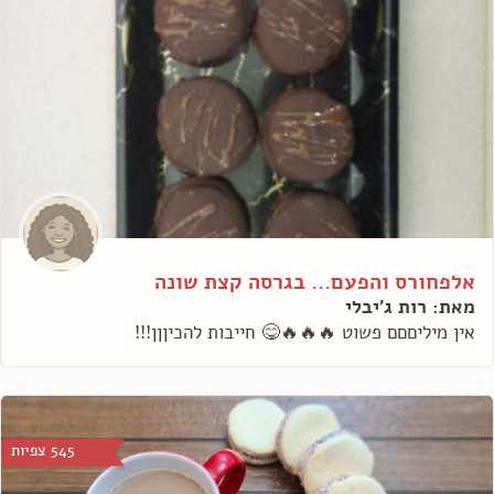
אלפחורס והפעם... בגרסה קצת שונה
מאת: רות ג'יבלי
אין מיליםםם פשוט 🔥🔥🔥😋 חייבות להכיןןן!!!
545 צפיות