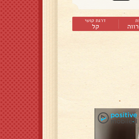
ת
דרגת קושי
ווה
קל