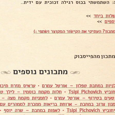
: השתמשתי בכוס רגילה זכוכית עם ידית..
לות ביחד
>>
ספים
>>
תכון? העתיקי את הקישור המקוצר ושתפי :)
מתכון מהפייסבוק
מתכונים נוספים
ניות במחבת טפלון – אורטל עמרם
•
עראיס מזרח תיכו
Tsipi Picho
•
חלות מקמח כוסמין – לילך טי
טעים בטירוף – אורטל עמרם
•
לחמניות מקמח מצה – אי
נון צרוב במחבת - ארוחת בריאות ממכרת לממהרים עם
Tsipi Pichovi
•
לאפות במחבת – שרה יוסף
•