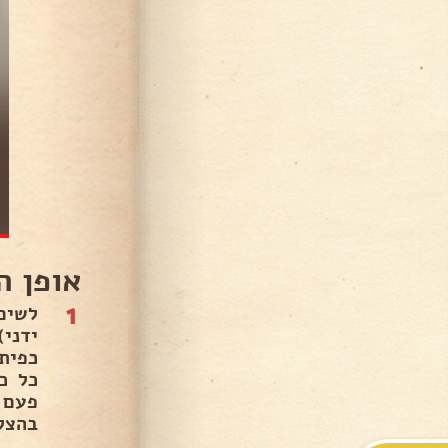
אופן ה
1
לשים
פעם 
בהצל