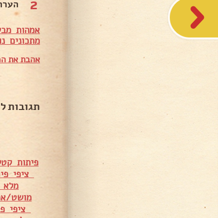
2
הערה
אמהות מבש
מתכונים נו
אהבת את המ
תגובות ל
פיתות קטל
ציפי פיחוביץ vich
מלא 
מושט/אמ
ציפי פיחוביץ ch