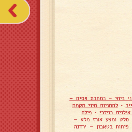
ני ביתי - במחבת פסים –
יב
•
לחמניות מיני מקמח
לנית בניזרי
•
פילה
 סלט ומצע אורז מלא –
פיתות בטאבון – ירדנה