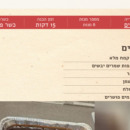
יה
מספר מנות
זמן הכנה
כשרו
ם
15 דקות
כשר פר
8 מנות
ם