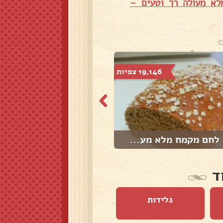
א מעולה רך וטעים –
19,146 צפיות
39,749 צפיות
לחם מקמח מלא מע...
לחם מטוגן
ד
גלידות