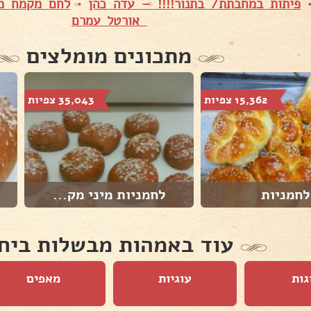
פיתות במחבתת/ בתנור!!!! – עדה כהן
•
לחם מקמח מל
אורטל עמרם
מתכונים מומלצים
15,362 צפיות
35,043 צפיות
לחמניות
לחמניות מיני מק...
עוד באמהות מבשלות ביח
גות
עוגיות
מאפים