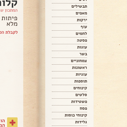
קלות
תבשילים
המתכון ש
מאפים
פיתות 
ירקות
מלא
עוף
לקבלת הס
לחמים
פסטה
עוגות
בשר
צמחוניים
ראשונות
עוגיות
תוספות
קינוחים
סלטים
פשטידות
פסח
קינוחי כוסות
הו
גלידות
המת