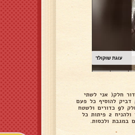
עוגת שוקולד
ור חלק( אני לשתי
סוי 10 דקות. אם הבצק דביק להוסיף כל פעם
כפית קמח ואם יבש כל פעם כף מים. לאחר 10 דקות לחלק ל9 כדורים ולשטח
כל כדור לפיתה ולתת מנוחה 5 דקות. לחמם מחבת טפלון ולהניח 2 פיתות כל
 במגבת ולכסות.