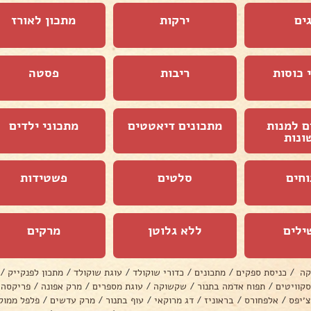
ים
ירקות
מתכון לאורז
 כוסות
ריבות
פסטה
ם למנות
מתכונים דיאטטים
מתכוני ילדים
ונות
וחים
סלטים
פשטידות
ילים
ללא גלוטן
מרקים
קה
/
כניסת ספקים
/
מתכונים
/
כדורי שוקולד
/
עוגת שוקולד
/
מתכון לפנקייק
/
סקוויטים
/
תפוח אדמה בתנור
/
שקשוקה
/
עוגת מספרים
/
מרק אפונה
/
פריקסה
צ׳יפס
/
אלפחורס
/
בראוניז
/
דג מרוקאי
/
עוף בתנור
/
מרק עדשים
/
פלפל ממול