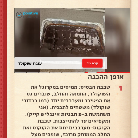
עוגת שוקולד
קרא עוד
אופן ההכנה
1
שכבת הבסיס: ממיסים במקרוגל את
השוקולד, החמאה והחלב, שוברים גס
את הפטיבר ומערבבים יחד.(כמו בכדורי
שוקולד) משטחים לתבנית. (אני
משתמשת ב-2 תבניות אינגליש קייק).
ומקפיאים עד להתייצבות. שכבת
הקוקוס: מערבבים יחס את הקוקוס ואת
החלב הממותק מרוכז, שופכים מעל