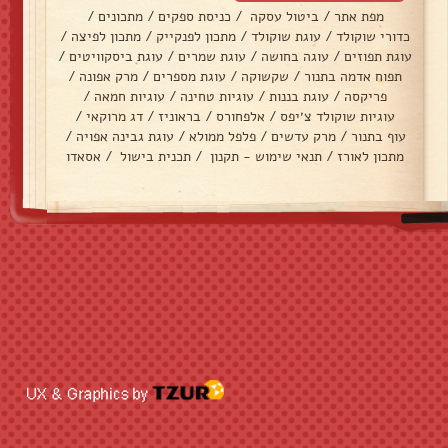
מפת אתר
/
ביטול עסקה
/
כניסת ספקים
/
מתכונים
/
כדורי שוקולד
/
עוגת שוקולד
/
מתכון לפנקייק
/
מתכון לפיצה
/
עוגת תפוזים
/
עוגה בחושה
/
עוגת שמרים
/
עוגת ביסקוויטים
/
תפוח אדמה בתנור
/
שקשוקה
/
עוגת מספרים
/
מרק אפונה
/
פריקסה
/
עוגת בננות
/
עוגיות טחינה
/
עוגיות חמאה
/
עוגיות שוקולד צ׳יפס
/
אלפחורס
/
בראוניז
/
דג מרוקאי
/
עוף בתנור
/
מרק עדשים
/
פלפל ממולא
/
עוגת גבינה אפויה
/
מתכון לאורז
/
תנאי שימוש - תקנון
/
תכנית בישול
/
אסאדו