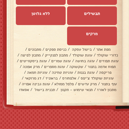
תבשילים
ללא גלוטן
מרקים
מפת אתר
/
ביטול עסקה
/
כניסת ספקים
/
מתכונים
/
כדורי שוקולד
/
עוגת שוקולד
/
מתכון לפנקייק
/
מתכון לפיצה
/
עוגת תפוזים
/
עוגה בחושה
/
עוגת שמרים
/
עוגת ביסקוויטים
/
תפוח אדמה בתנור
/
שקשוקה
/
עוגת מספרים
/
מרק אפונה
/
פריקסה
/
עוגת בננות
/
עוגיות טחינה
/
עוגיות חמאה
/
עוגיות שוקולד צ׳יפס
/
אלפחורס
/
בראוניז
/
דג מרוקאי
/
עוף בתנור
/
מרק עדשים
/
פלפל ממולא
/
עוגת גבינה אפויה
/
מתכון לאורז
/
תנאי שימוש - תקנון
/
תכנית בישול
/
אסאדו