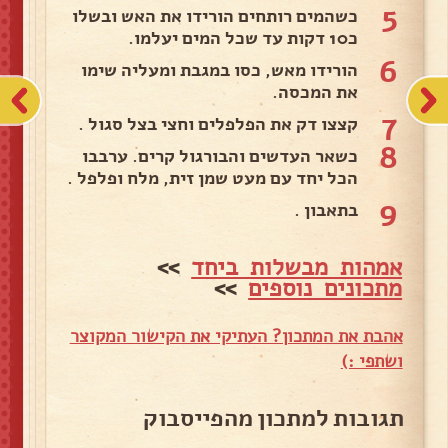
5
כשהמים רותחים הורידו את האש ובשלו
כ10 דקות עד שכל המים יעלמו.
6
הורידו מאש, כסו במגבת ומעליה שימו
את המכסה.
7
קצצו דק את הפלפלים וחצי בצל סגול .
8
כשאר העדשים והבורגול קרים. ערבבו
הכל יחד עם מעט שמן זית, מלח ופלפל .
9
בתאבון .
אמהות מבשלות ביחד
>>
מתכונים נוספים
>>
אהבת את המתכון? העתיקי את הקישור המקוצר
ושתפי :)
תגובות למתכון מהפייסבוק