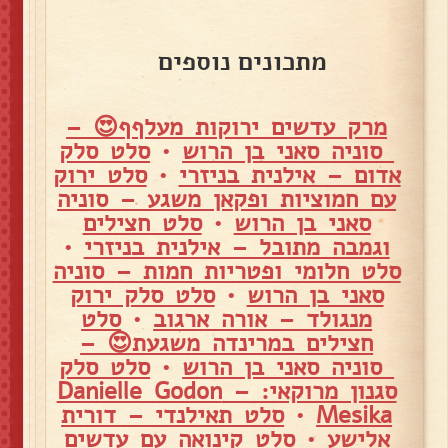
מתכונים נוספים
מרק עדשים ירוקות מעלףף😍 –
סוניה סאני בן הרוש
•
סלט סלק
אדום – אילנית בניזרי
•
סלט ירוק
עם חמוציות ופקאן משגע – סוניה
סאני בן הרוש
•
סלט חצילים
וגמבה מתובל – אילנית בניזרי
•
סלט חלומי ופטריות חמות – סוניה
סאני בן הרוש
•
סלט סלק ירוק
מנגולד – אורה ארגוב
•
סלט
חצילים במרינדה משגעת😍 –
סוניה סאני בן הרוש
•
סלט סלק
סגנון מרוקאי: – Danielle Godon
Mesika
•
סלט תאילנדי – דורית
אלישע
•
סלט קינואה עם עדשים