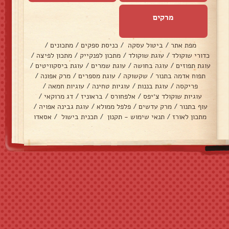
מרקים
מפת אתר
/
ביטול עסקה
/
כניסת ספקים
/
מתכונים
/
כדורי שוקולד
/
עוגת שוקולד
/
מתכון לפנקייק
/
מתכון לפיצה
/
עוגת תפוזים
/
עוגה בחושה
/
עוגת שמרים
/
עוגת ביסקוויטים
/
תפוח אדמה בתנור
/
שקשוקה
/
עוגת מספרים
/
מרק אפונה
/
פריקסה
/
עוגת בננות
/
עוגיות טחינה
/
עוגיות חמאה
/
עוגיות שוקולד צ׳יפס
/
אלפחורס
/
בראוניז
/
דג מרוקאי
/
עוף בתנור
/
מרק עדשים
/
פלפל ממולא
/
עוגת גבינה אפויה
/
מתכון לאורז
/
תנאי שימוש - תקנון
/
תכנית בישול
/
אסאדו