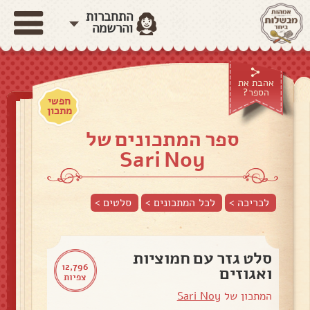
התחברות
והרשמה
אהבת את
הספר?
חפשי
מתכון
ספר המתכונים של
Sari Noy
לכריכה >
לכל המתכונים >
סלטים
>
סלט גזר עם חמוציות
12,796
ואגוזים
צפיות
המתכון של
Sari Noy