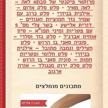
מרוקאי פיקנטי של סבתא לאה –
לאה מאיר
•
סלט סלק אדום –
אילנית בניזרי
•
סלט כרוב עם
שמיר גזר חמוציות ואגוזים –
דורית אלישע
•
בשר צלי מס' 5
עם פטריות ומיני תפו"א – סיון
אוחיון אברג׳ל
•
סלט גזר וסלרי –
סוניה סאני בן הרוש
•
סלט
חצילים וגמבה מתובל – אילנית
בניזרי
•
סלט חלומי ופטריות
חמות – סוניה סאני בן הרוש
•
סלט סלק ירוק מנגולד – אורה
ארגוב
מתכונים מומלצים
צפיות
7,140 צפיות