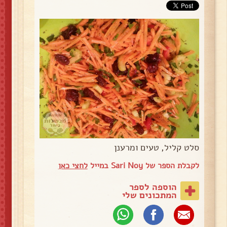
סלט קליל, טעים ומרענן
לקבלת הספר של Sari Noy במייל
לחצי כאן
הוספה לספר
המתכונים שלי