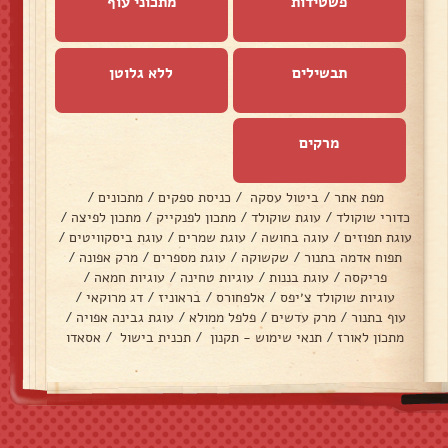
פשטידות
מתכוני עוף
תבשילים
ללא גלוטן
מרקים
מפת אתר
/
ביטול עסקה
/
כניסת ספקים
/
מתכונים
/
כדורי שוקולד
/
עוגת שוקולד
/
מתכון לפנקייק
/
מתכון לפיצה
/
עוגת תפוזים
/
עוגה בחושה
/
עוגת שמרים
/
עוגת ביסקוויטים
/
תפוח אדמה בתנור
/
שקשוקה
/
עוגת מספרים
/
מרק אפונה
/
פריקסה
/
עוגת בננות
/
עוגיות טחינה
/
עוגיות חמאה
/
עוגיות שוקולד צ׳יפס
/
אלפחורס
/
בראוניז
/
דג מרוקאי
/
עוף בתנור
/
מרק עדשים
/
פלפל ממולא
/
עוגת גבינה אפויה
/
מתכון לאורז
/
תנאי שימוש - תקנון
/
תכנית בישול
/
אסאדו