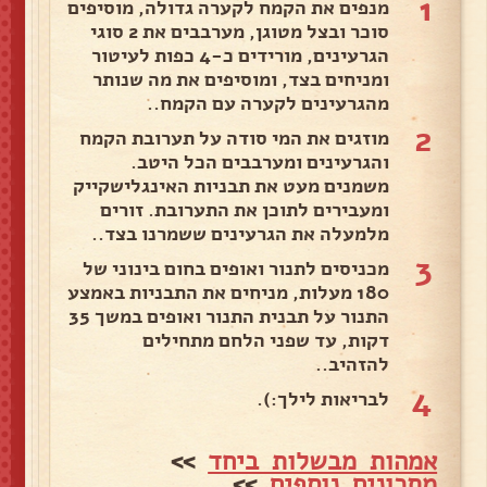
1
מנפים את הקמח לקערה גדולה, מוסיפים
סוכר ובצל מטוגן, מערבבים את 2 סוגי
הגרעינים, מורידים כ-4 כפות לעיטור
ומניחים בצד, ומוסיפים את מה שנותר
מהגרעינים לקערה עם הקמח..
2
מוזגים את המי סודה על תערובת הקמח
והגרעינים ומערבבים הכל היטב.
משמנים מעט את תבניות האינגלישקייק
ומעבירים לתוכן את התערובת. זורים
מלמעלה את הגרעינים ששמרנו בצד..
3
מכניסים לתנור ואופים בחום בינוני של
180 מעלות, מניחים את התבניות באמצע
התנור על תבנית התנור ואופים במשך 35
דקות, עד שפני הלחם מתחילים
להזהיב..
4
לבריאות לילך:).
אמהות מבשלות ביחד
>>
מתכונים נוספים
>>