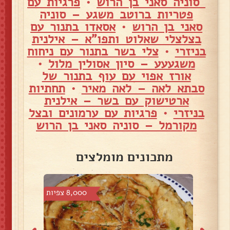
סוניה סאני בן הרוש
•
פרגיות עם
פטריות ברוטב משגע – סוניה
סאני בן הרוש
•
אסאדו בתנור עם
בצלצלי שאלוט ותפו"א – אילנית
בניזרי
•
צלי בשר בתנור עם ניחוח
משגעעע – סיון אסולין מלול
•
אורז אפוי עם עוף בתנור של
סבתא לאה – לאה מאיר
•
תחתיות
ארטישוק עם בשר – אילנית
בניזרי
•
פרגיות עם ערמונים ובצל
מקורמל – סוניה סאני בן הרוש
מתכונים מומלצים
צפיות
8,000 צפיות