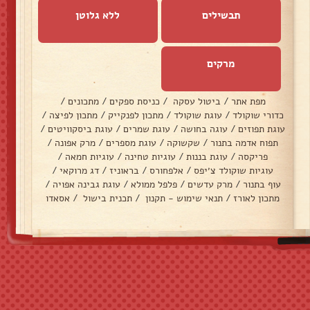
תבשילים
ללא גלוטן
מרקים
מפת אתר
/
ביטול עסקה
/
כניסת ספקים
/
מתכונים
/
כדורי שוקולד
/
עוגת שוקולד
/
מתכון לפנקייק
/
מתכון לפיצה
/
עוגת תפוזים
/
עוגה בחושה
/
עוגת שמרים
/
עוגת ביסקוויטים
/
תפוח אדמה בתנור
/
שקשוקה
/
עוגת מספרים
/
מרק אפונה
/
פריקסה
/
עוגת בננות
/
עוגיות טחינה
/
עוגיות חמאה
/
עוגיות שוקולד צ׳יפס
/
אלפחורס
/
בראוניז
/
דג מרוקאי
/
עוף בתנור
/
מרק עדשים
/
פלפל ממולא
/
עוגת גבינה אפויה
/
מתכון לאורז
/
תנאי שימוש - תקנון
/
תכנית בישול
/
אסאדו