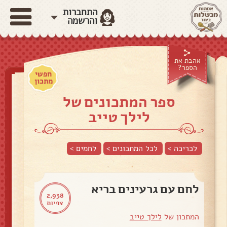
התחברות
והרשמה
אהבת את
הספר?
חפשי
מתכון
ספר המתכונים של
לילך טייב
לכריכה >
לכל המתכונים >
לחמים
>
לחם עם גרעינים בריא
2,938
צפיות
המתכון של
לילך טייב