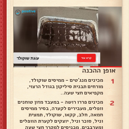
עוגת שוקולד
קרא עוד
אופן ההכנה
1
מכינים מנג'טים - ממיסים שוקולד,
מורחים תבנית סיליקון בגודל הרצוי,
מקפיאים חצי שעה..
2
מכינים פררו רושה - במעבד מזון טוחנים
וופלים, מעבירים לקערה, בסיר ממיסים
חמאה, חלב, קקאו, שוקולד, תמצית
וניל, סוכר וניל, יוצקים לקערת הוופלים
ומערבבים, מכניסים למקרר חצי שעה