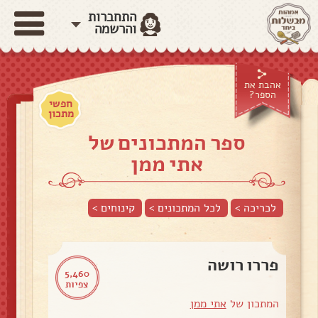
התחברות
והרשמה
אהבת את
הספר?
חפשי
מתכון
ספר המתכונים של
אתי ממן
לכריכה >
לכל המתכונים >
קינוחים
>
פררו רושה
5,460
צפיות
המתכון של
אתי ממן