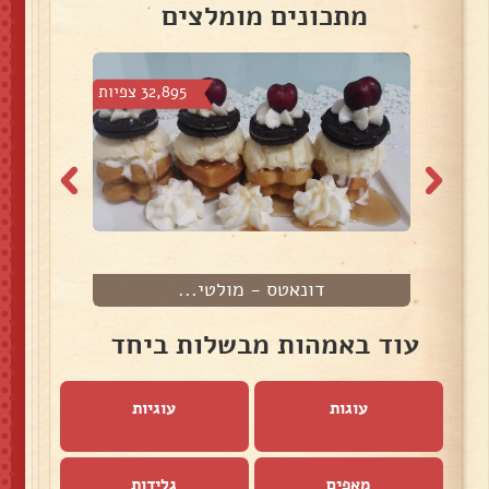
מתכונים מומלצים
פיות
32,895 צפיות
דונאטס - מולטי...
ט
עוד באמהות מבשלות ביחד
עוגות
עוגיות
מאפים
גלידות