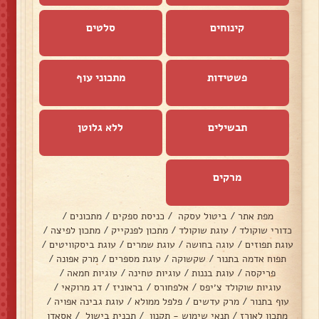
קינוחים
סלטים
פשטידות
מתכוני עוף
תבשילים
ללא גלוטן
מרקים
מפת אתר
/
ביטול עסקה
/
כניסת ספקים
/
מתכונים
/
כדורי שוקולד
/
עוגת שוקולד
/
מתכון לפנקייק
/
מתכון לפיצה
/
עוגת תפוזים
/
עוגה בחושה
/
עוגת שמרים
/
עוגת ביסקוויטים
/
תפוח אדמה בתנור
/
שקשוקה
/
עוגת מספרים
/
מרק אפונה
/
פריקסה
/
עוגת בננות
/
עוגיות טחינה
/
עוגיות חמאה
/
עוגיות שוקולד צ׳יפס
/
אלפחורס
/
בראוניז
/
דג מרוקאי
/
עוף בתנור
/
מרק עדשים
/
פלפל ממולא
/
עוגת גבינה אפויה
/
מתכון לאורז
/
תנאי שימוש - תקנון
/
תכנית בישול
/
אסאדו