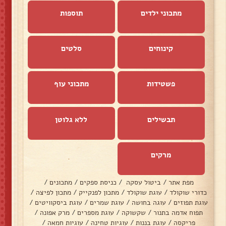
מתכוני ילדים
תוספות
קינוחים
סלטים
פשטידות
מתכוני עוף
תבשילים
ללא גלוטן
מרקים
מפת אתר
/
ביטול עסקה
/
כניסת ספקים
/
מתכונים
/
כדורי שוקולד
/
עוגת שוקולד
/
מתכון לפנקייק
/
מתכון לפיצה
/
עוגת תפוזים
/
עוגה בחושה
/
עוגת שמרים
/
עוגת ביסקוויטים
/
תפוח אדמה בתנור
/
שקשוקה
/
עוגת מספרים
/
מרק אפונה
/
פריקסה
/
עוגת בננות
/
עוגיות טחינה
/
עוגיות חמאה
/