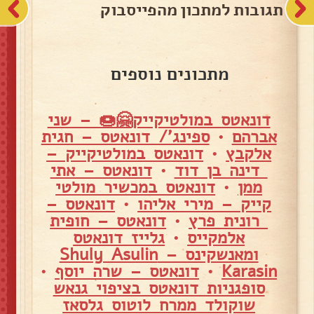
תגובות למתכון מהפייסבוק
מתכונים נוספים
דונאטס במולטיקייק🤗🍩 – שני
אברהם
•
ספינג'/ דונאטס – חגית
אלקבץ
•
דונאטס במולטיקייק –
דינה בן דוד
•
דונאטס – אתי
ממן
•
דונאטס במכשיר מולטי
קייק – מירי אליהו
•
דונאטס –
רונית פרץ
•
דונאטס – חופית
אלמקייס
•
גלייז דונאטס
ומאנשקינס – Shuly Asulin
Karasin
•
דונאטס – שרה יוסף
•
סופגניות דונאטס בציפוי גנאש
שוקולד ממרח לוטוס גלסאז