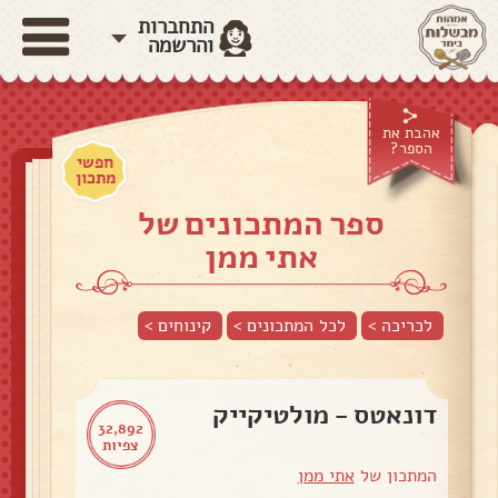
התחברות
והרשמה
אהבת את
הספר?
חפשי
מתכון
ספר המתכונים של
אתי ממן
לכריכה >
לכל המתכונים >
קינוחים
>
דונאטס - מולטיקייק
32,892
צפיות
המתכון של
אתי ממן