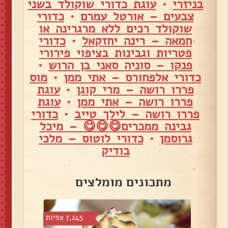
בניזרי
•
עוגת כדורי שוקולד בשני
צבעים – אורטל עמרם
•
כדורי
שוקולד רכים ללא מרגרינה או
חמאה – רינה יחזקאל
•
כדורי
פטריות וגבינות בציפוי פירורי
פנקו – סוניה סאני בן הרוש
•
כדורי אלפחורס – אתי ממן
•
מוס
פררו רושה – מרי קוגן
•
עוגת
פררו רושה – אתי ממן
•
עוגת
פררו רושה – לילך טייב
•
כדורי
גבינה ממכרים😋😋😋 – מיכל
גרוסמן
•
כדורי לוטוס – מלכי
בודיק
מתכונים מומלצים
צפיות
7,245 צפיות