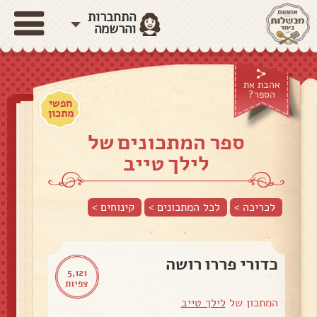
התחברות
והרשמה
אהבת את
הספר?
חפשי
מתכון
ספר המתכונים של
לילך טייב
לכריכה >
לכל המתכונים >
קינוחים
>
כדורי פררו רושה
5,121
צפיות
המתכון של
לילך טייב