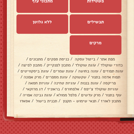
פשטידות
מתכוני עוף
תבשילים
ללא גלוטן
מרקים
מפת אתר
/
ביטול עסקה
/
כניסת ספקים
/
מתכונים
/
כדורי שוקולד
/
עוגת שוקולד
/
מתכון לפנקייק
/
מתכון לפיצה
/
עוגת תפוזים
/
עוגה בחושה
/
עוגת שמרים
/
עוגת ביסקוויטים
/
תפוח אדמה בתנור
/
שקשוקה
/
עוגת מספרים
/
מרק אפונה
/
פריקסה
/
עוגת בננות
/
עוגיות טחינה
/
עוגיות חמאה
/
עוגיות שוקולד צ׳יפס
/
אלפחורס
/
בראוניז
/
דג מרוקאי
/
עוף בתנור
/
מרק עדשים
/
פלפל ממולא
/
עוגת גבינה אפויה
/
מתכון לאורז
/
תנאי שימוש - תקנון
/
תכנית בישול
/
אסאדו