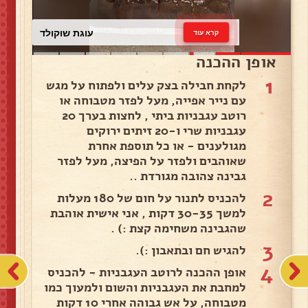
עוגת שוקולד
קרא עוד
אופן ההכנה
1
לקחת חבילה בצק עלים ולפתוח על מגש
עם נייר אפייה, מעל לפזר מטבוחה או
רוטב עגבניות ביתי , לחצות בערך 20
עגבניות שרי ו-20 זיתים ירוקים
מגולענים - או כל תוספת אחרת
שאוהבים ולפזר על הפיצה, מעל לפזר
גבינה צהובה מגורדת ..
2
להכניס לתנור על חום של 180 מעלות
למשך 30-35 דקות , אני אישית אוהבת
שהגבינה משחימה קצת :) .
3
להגיש חם ובתאבון :).
4
אופן ההכנה לרוטב העגבניות - להכניס
למחבת את העגבניות והשום ולמעוך כמו
מטבוחה, על אש גבוהה אחרי 10 דקות