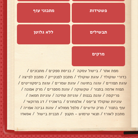
פשטידות
מתכוני עוף
תבשילים
ללא גלוטן
מרקים
מפת אתר
/
ביטול עסקה
/
כניסת ספקים
/
מתכונים
/
כדורי שוקולד
/
עוגת שוקולד
/
מתכון לפנקייק
/
מתכון לפיצה
/
עוגת תפוזים
/
עוגה בחושה
/
עוגת שמרים
/
עוגת ביסקוויטים
/
תפוח אדמה בתנור
/
שקשוקה
/
עוגת מספרים
/
מרק אפונה
/
פריקסה
/
עוגת בננות
/
עוגיות טחינה
/
עוגיות חמאה
/
עוגיות שוקולד צ׳יפס
/
אלפחורס
/
בראוניז
/
דג מרוקאי
/
עוף בתנור
/
מרק עדשים
/
פלפל ממולא
/
עוגת גבינה אפויה
/
מתכון לאורז
/
תנאי שימוש - תקנון
/
תכנית בישול
/
אסאדו