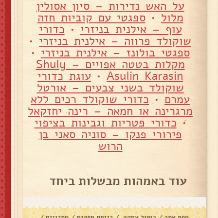
על האש נדירות – סיון אסולין
מלול
•
ספגטי עם קוביות חזה
עוף – אילנית בניזרי
•
כדורי
שוקולד פרווה – אילנית בניזרי
•
ספגטי בולונז – אילנית בניזרי
•
מקלות בטטה אפויים – Shuly
Asulin Karasin
•
עוגת כדורי
שוקולד בשני צבעים – אורטל
עמרם
•
כדורי שוקולד רכים ללא
מרגרינה או חמאה – רינה יחזקאל
•
כדורי פטריות וגבינות בציפוי
פירורי פנקו – סוניה סאני בן
הרוש
עוד באמהות מבשלות ביחד
מפת אתר
/
ביטול עסקה
/
כניסת ספקים
/
מתכונים
/