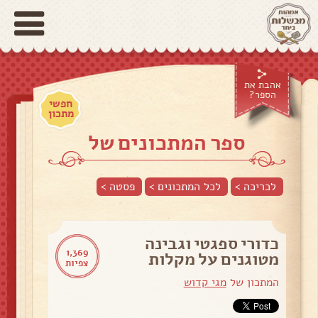
אהבת את
הספר?
חפשי
מתכון
ספר המתכונים של
לכריכה >
לכל המתכונים >
פסטה
>
כדורי ספגטי וגבינה
1,369
מטוגנים על מקלות
צפיות
המתכון של
מגי קדוש