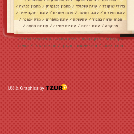
כדורי שוקולד
/
עוגת שוקולד
/
מתכון לפנקייק
/
מתכון לפיצה
/
עוגת תפוזים
/
עוגה בחושה
/
עוגת שמרים
/
עוגת ביסקוויטים
/
תפוח אדמה בתנור
/
שקשוקה
/
עוגת מספרים
/
מרק אפונה
/
פריקסה
/
עוגת בננות
/
עוגיות טחינה
/
עוגיות חמאה
/
עוגיות שוקולד צ׳יפס
/
אלפחורס
/
בראוניז
/
דג מרוקאי
/
עוף בתנור
/
מרק עדשים
/
פלפל ממולא
/
עוגת גבינה אפויה
/
מתכון לאורז
/
תנאי שימוש - תקנון
/
תכנית בישול
/
אסאדו