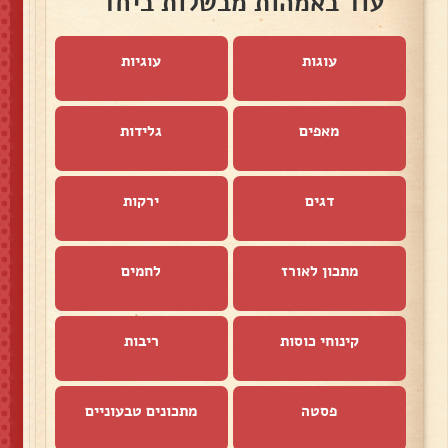
עוד באמהות מבשלות ביחד
עוגות
עוגיות
מאפים
גלידות
דגים
ירקות
מתכון לאורז
לחמים
קינוחי כוסות
ריבות
פסטה
מתכונים טבעוניים