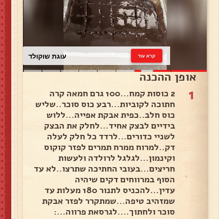
עוגת שוקולד
קרא עוד
אופן ההכנה
1
2 כוסות קמח...100 גרם חמאה קרה
חתוכה לקוביות...רבע כוס סוכר..שליש
כוס חלב..כפית אבקת אפייה...ללוש
בידיים לבצק אחיד...לחלק את הבצק
לשניי כדורים...לרדד כל חלק לעלה
דק..למרוח ממרח תמרים לפזר קוקוס
וקינמון...לגלגל לרולדה ולעשות
חריצים...בעובי החתיכה שתרצו..לא עד
הסוף במרווחים דקים שיהיה
עדין...להכניס לתנור 180 מעלות עד
שמזהיב טיפה...שמתקרר לפזר אבקת
סוכר ולחתוך....לגרסאת פרווה...: