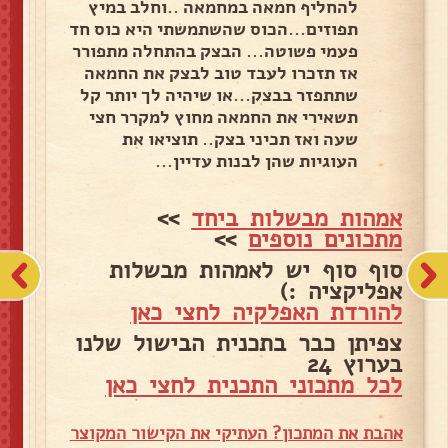
להחליף חמאה במחמאה ..וחלב במיץ
תפוזים...הכוס שהשתמשתי היא כוס חד
פעמי פשוטה... הבצק בהתחלה מתפורר
אז תזכרו לעבד טוב לבצק את החמאה
שתתפזר בבצק...או שיהיה לך יותר קל
תשאירי את החמאה מחוץ למקרר חצי
שעה ואז תכיני בצק.. תוציאו את
העוגיות שהן לבנות עדיין...
אמהות מבשלות ביחד
>>
מתכונים נוספים
>>
סוף סוף יש לאמהות מבשלות
אפליקציה :)
להורדת האפלקיה לחצי כאן
צפיתן כבר בתכנית הבישול שלנו
בערוץ 24
לכל מתכוני התכנית לחצי כאן
אהבת את המתכון? העתיקי את הקישור המקוצר