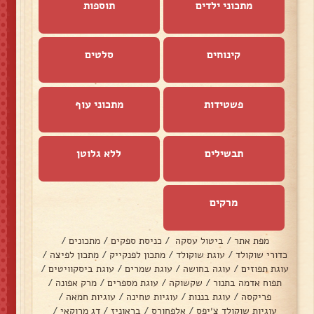
מתכוני ילדים
תוספות
קינוחים
סלטים
פשטידות
מתכוני עוף
תבשילים
ללא גלוטן
מרקים
מפת אתר
/
ביטול עסקה
/
כניסת ספקים
/
מתכונים
/
כדורי שוקולד
/
עוגת שוקולד
/
מתכון לפנקייק
/
מתכון לפיצה
/
עוגת תפוזים
/
עוגה בחושה
/
עוגת שמרים
/
עוגת ביסקוויטים
/
תפוח אדמה בתנור
/
שקשוקה
/
עוגת מספרים
/
מרק אפונה
/
פריקסה
/
עוגת בננות
/
עוגיות טחינה
/
עוגיות חמאה
/
עוגיות שוקולד צ׳יפס
/
אלפחורס
/
בראוניז
/
דג מרוקאי
/