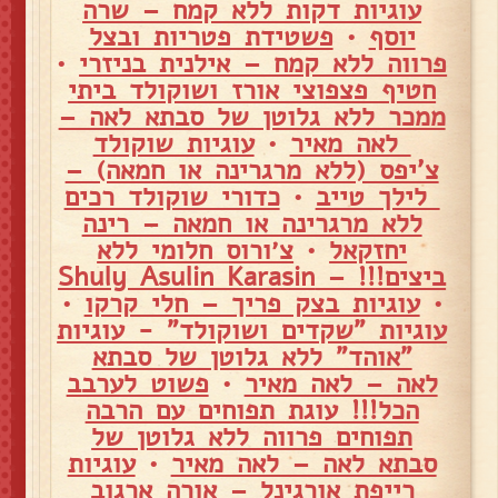
עוגיות דקות ללא קמח – שרה
יוסף
•
פשטידת פטריות ובצל
פרווה ללא קמח – אילנית בניזרי
•
חטיף פצפוצי אורז ושוקולד ביתי
ממכר ללא גלוטן של סבתא לאה –
לאה מאיר
•
עוגיות שוקולד
צ'יפס (ללא מרגרינה או חמאה) –
לילך טייב
•
כדורי שוקולד רכים
ללא מרגרינה או חמאה – רינה
יחזקאל
•
צ׳ורוס חלומי ללא
ביצים!!! – Shuly Asulin Karasin
•
עוגיות בצק פריך – חלי קרקו
•
עוגיות "שקדים ושוקולד" - עוגיות
"אוהד" ללא גלוטן של סבתא
לאה – לאה מאיר
•
פשוט לערבב
הכל!!! עוגת תפוחים עם הרבה
תפוחים פרווה ללא גלוטן של
סבתא לאה – לאה מאיר
•
עוגיות
רייפת אורגינל – אורה ארגוב