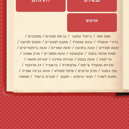
תבשילים
ללא גלוטן
מרקים
מפת אתר
/
ביטול עסקה
/
כניסת ספקים
/
מתכונים
/
כדורי שוקולד
/
עוגת שוקולד
/
מתכון לפנקייק
/
מתכון לפיצה
/
עוגת תפוזים
/
עוגה בחושה
/
עוגת שמרים
/
עוגת ביסקוויטים
/
תפוח אדמה בתנור
/
שקשוקה
/
עוגת מספרים
/
מרק אפונה
/
פריקסה
/
עוגת בננות
/
עוגיות טחינה
/
עוגיות חמאה
/
עוגיות שוקולד צ׳יפס
/
אלפחורס
/
בראוניז
/
דג מרוקאי
/
עוף בתנור
/
מרק עדשים
/
פלפל ממולא
/
עוגת גבינה אפויה
/
מתכון לאורז
/
תנאי שימוש - תקנון
/
תכנית בישול
/
אסאדו