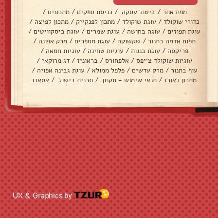
מפת אתר
/
ביטול עסקה
/
כניסת ספקים
/
מתכונים
/
כדורי שוקולד
/
עוגת שוקולד
/
מתכון לפנקייק
/
מתכון לפיצה
/
עוגת תפוזים
/
עוגה בחושה
/
עוגת שמרים
/
עוגת ביסקוויטים
/
תפוח אדמה בתנור
/
שקשוקה
/
עוגת מספרים
/
מרק אפונה
/
פריקסה
/
עוגת בננות
/
עוגיות טחינה
/
עוגיות חמאה
/
עוגיות שוקולד צ׳יפס
/
אלפחורס
/
בראוניז
/
דג מרוקאי
/
עוף בתנור
/
מרק עדשים
/
פלפל ממולא
/
עוגת גבינה אפויה
/
מתכון לאורז
/
תנאי שימוש - תקנון
/
תכנית בישול
/
אסאדו