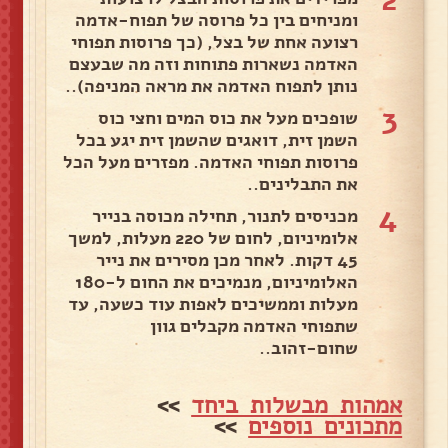
ומניחים בין כל פרוסה של תפוח-אדמה
רצועה אחת של בצל, (כך פרוסות תפוחי
האדמה נשארות פתוחות וזה מה שבעצם
נותן לתפוח האדמה את מראה המניפה)..
3
שופכים מעל את כוס המים וחצי כוס
השמן זית, דואגים שהשמן זית יגע בכל
פרוסות תפוחי האדמה. מפזרים מעל הכל
את התבלינים..
4
מכניסים לתנור, תחילה מכוסה בנייר
אלומיניום, לחום של 220 מעלות, למשך
45 דקות. לאחר מכן מסירים את נייר
האלומיניום, מנמיכים את החום ל-180
מעלות וממשיכים לאפות עוד כשעה, עד
שתפוחי האדמה מקבלים גוון
שחום-זהוב..
אמהות מבשלות ביחד
>>
מתכונים נוספים
>>