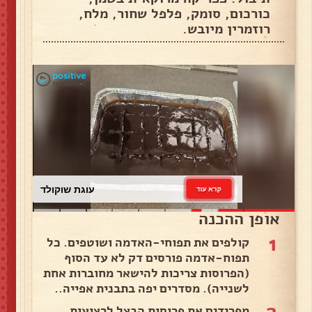
כורכום, סומק, פלפל שחור, מלח,
רוזמרין מיובש.
עוגת שוקולד
קרא עוד
אופן ההכנה
1
קולפים את תפוחי-האדמה ושוטפים. כל
תפוח-אדמה פורסים דק לא עד הסוף
(הפרוסות צריכות להישאר מחוברות אחת
לשנייה). מסדרים יפה בתבנית אפייה..
2
מפרידים את פרוסות הבצל לרצועות