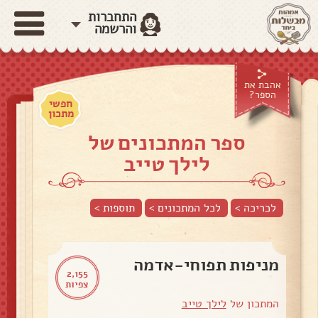
התחברות
והרשמה
אהבת את
הספר?
חפשי
מתכון
ספר המתכונים של
לילך טייב
לכריכה >
לכל המתכונים >
תוספות
>
מניפות תפוחי-אדמה
2,155
צפיות
המתכון של
לילך טייב