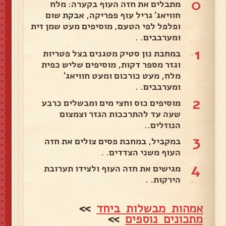
0
מתבלים את חזה העוף בקערה: מלח
חוויאג' גריל עוף פפריקה, אבקת שום
ופלפל לפי הטעם, מוסיפים מעט שמן זית
ומערבבים. .
1
במחבת נון סטיק מטגנים בצל פטריות
וגזר מספר דקות, מוסיפים שליש כפית
מלח, מעט כורכום ומעט חוויאג'
ומערבבים. .
2
מוסיפים כוס וחצי מים ומבשלים כרבע
שעה עד להתרככות הגזר וצמצום
הנוזלים..
3
במקביל, במחבת פסים צולים את חזה
העוף משני הצדדים. .
4
מגישים את חזה העוף ולצידו תערובת
הירקות. .
אמהות מבשלות ביחד
>>
מתכונים נוספים
>>