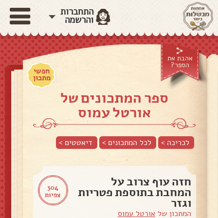
התחברות
והרשמה
אהבת את
הספר?
חפשי
מתכון
ספר המתכונים של
אורטל עמוס
לכריכה >
לכל המתכונים >
דיאטטים
>
חזה עוף צרוב על
304
המחבת בתוספת פטריות
צפיות
וגזר
המתכון של
אורטל עמוס