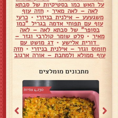
על האש כמו בסטיקיות של סבתא
לאה – לאה מאיר
•
חזה עוף
משגעעע – אילנית בניזרי
•
כרעי
עוף עם תפוחי אדמה בגריל "כמו
בסופר" של סבתא לאה – לאה
מאיר
•
סלט שומר קולרבי וגזר –
דורית אלישע
•
דג מושט עם
חומוס וגזר – אילנית בניזרי
•
חזה
עוף ממולא ולמחבת – אורה ארגוב
מתכונים מומלצים
7 צפיות
4,230 צפיות