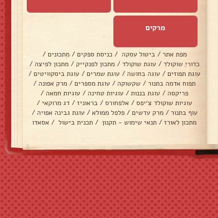
מרקים
מפת אתר
/
ביטול עסקה
/
כניסת ספקים
/
מתכונים
/
כדורי שוקולד
/
עוגת שוקולד
/
מתכון לפנקייק
/
מתכון לפיצה
/
עוגת תפוזים
/
עוגה בחושה
/
עוגת שמרים
/
עוגת ביסקוויטים
/
תפוח אדמה בתנור
/
שקשוקה
/
עוגת מספרים
/
מרק אפונה
/
פריקסה
/
עוגת בננות
/
עוגיות טחינה
/
עוגיות חמאה
/
עוגיות שוקולד צ׳יפס
/
אלפחורס
/
בראוניז
/
דג מרוקאי
/
עוף בתנור
/
מרק עדשים
/
פלפל ממולא
/
עוגת גבינה אפויה
/
מתכון לאורז
/
תנאי שימוש - תקנון
/
תכנית בישול
/
אסאדו