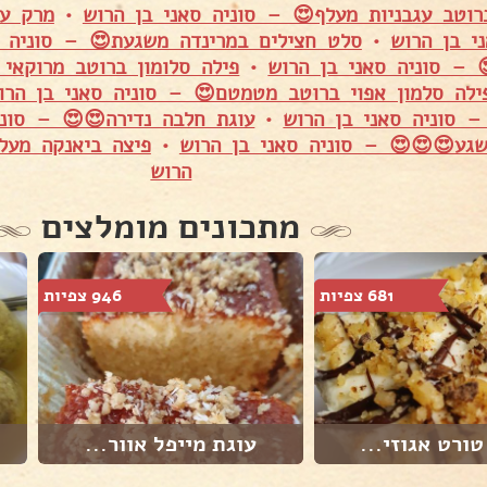
רוטב עגבניות מעלף😍 – סוניה סאני בן הרוש
•
מרק עד
י בן הרוש
•
סלט חצילים במרינדה משגעת😍 – סוניה ס
 – סוניה סאני בן הרוש
•
פילה סלומון ברוטב מרוקאי 
ילה סלמון אפוי ברוטב מטמטם😍 – סוניה סאני בן הרו
– סוניה סאני בן הרוש
•
עוגת חלבה נדירה😍😍 – סוני
שגע😍😍😍 – סוניה סאני בן הרוש
•
פיצה ביאנקה מעל
הרוש
מתכונים מומלצים
681 צפיות
946 צפיות
טורט אגוזי...
עוגת מייפל אוור...