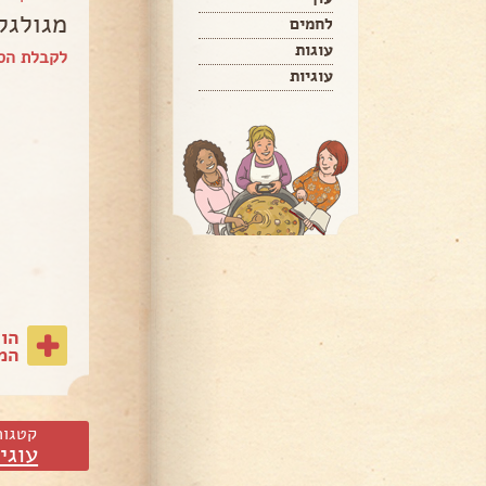
מגולגל
לחמים
עוגות
לקבלת הס
עוגיות
הו
המת
קטגור
עוגי