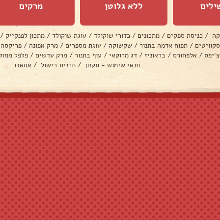
ילים
ללא גלוטן
מרקים
קה
/
כניסת ספקים
/
מתכונים
/
כדורי שוקולד
/
עוגת שוקולד
/
מתכון לפנקייק
/
סקוויטים
/
תפוח אדמה בתנור
/
שקשוקה
/
עוגת מספרים
/
מרק אפונה
/
פריקסה
צ׳יפס
/
אלפחורס
/
בראוניז
/
דג מרוקאי
/
עוף בתנור
/
מרק עדשים
/
פלפל ממול
תנאי שימוש - תקנון
/
תכנית בישול
/
אסאדו