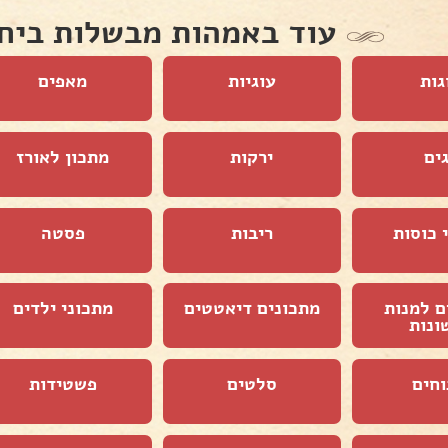
עוד באמהות מבשלות ביח
גות
עוגיות
מאפים
ים
ירקות
מתכון לאורז
 כוסות
ריבות
פסטה
ם למנות
מתכונים דיאטטים
מתכוני ילדים
ונות
וחים
סלטים
פשטידות