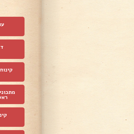
עו
דג
קינוחי
מתכוני
ראש
קינ