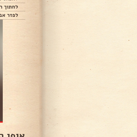
לחתוך ר
לפזר אבק
אופן ה