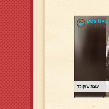
סלט תירס