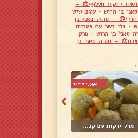
שים ירוקות מעלףף😍 –
אני בן הרוש
•
עוגת שיש
חריף😍 – סוניה סאני בן
ש
•
צלי בשר עם פטריות
ה סאני בן הרוש
•
מרק
פתת😍 – סוניה סאני בן
1,594 צפיות
368 צפיות
מרק ירקות עם קנ...
שניצל קרררררררי...