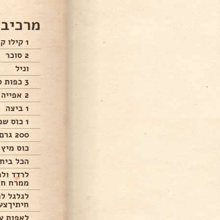
מרכיבי
1 קילו קמח
2 סוכר
וניל
3 כפות סוכר
2 אפייה
1 ביצה
1 כוס שמן
200 גרם מחמאה
כוס מיץ 
הכל ביח
לרדד ולמ
ממרח חל
לגלגל לר
חיתיךצע
לאפות על 180 עד שמ