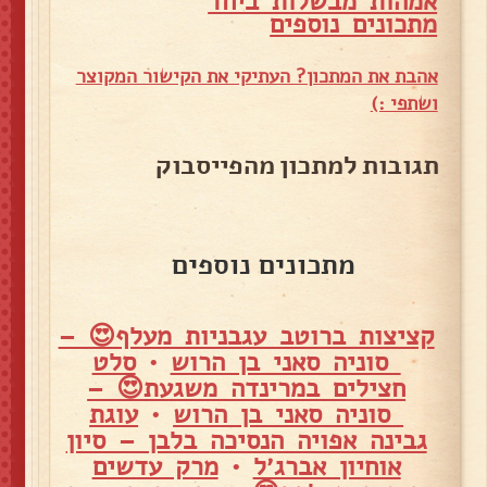
אמהות מבשלות ביחד
מ
תכונים נוספים
אהבת את המתכון? העתיקי את הקישור המקוצר
ושתפי :)
תגובות למתכון מהפייסבוק
מתכונים נוספים
קציצות ברוטב עגבניות מעלף😍 –
סוניה סאני בן הרוש
•
סלט
חצילים במרינדה משגעת😍 –
סוניה סאני בן הרוש
•
עוגת
גבינה אפויה הנסיכה בלבן – סיון
אוחיון אברג׳ל
•
מרק עדשים