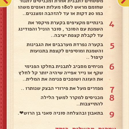
משטחים לתבנית אחרת ומכניסים לתנור
שחומם מראש ל180 מעלות ואופים משהו
כמו 20 דקות או עד להזהבה ומצננים..
4
בינתיים מקציפים בקערת מיקסר את
השמנת עם הסוכר , סוכר הוניל והפודינג
עד לקבלת קצפת יציבה..
5
בקערה נפרדת מערבבים את הגבינות
והשמנת ומוסיפים לקצפת בתנועות
קיפול ..
6
מניחים מסביב לתבנית בחלקו הפנימי
שקף או נייר אפייה שיהיה יותר קל לחלץ
את העוגה ושופכים פנימה את המלית..
7
מפזרים מעל את פירורי הבצק שנותרו ..
8
מכניסים למקרר למשך הלילה
להתייצבות..
9
בתאבון ובהצלחה סוניה סאני בן הרוש❤.