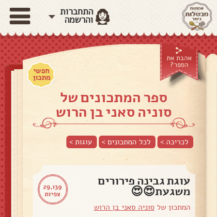
התחברות
והרשמה
אהבת את
הספר?
חפשי
מתכון
ספר המתכונים של
סוניה סאני בן הרוש
לכריכה >
לכל המתכונים >
עוגות
>
עוגת גבינה פירורים
29,139
משגעת😍😍
צפיות
המתכון של
סוניה סאני בן הרוש