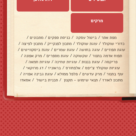
מרקים
מפת אתר
/
ביטול עסקה
/
כניסת ספקים
/
מתכונים
/
כדורי שוקולד
/
עוגת שוקולד
/
מתכון לפנקייק
/
מתכון לפיצה
/
עוגת תפוזים
/
עוגה בחושה
/
עוגת שמרים
/
עוגת ביסקוויטים
/
תפוח אדמה בתנור
/
שקשוקה
/
עוגת מספרים
/
מרק אפונה
/
פריקסה
/
עוגת בננות
/
עוגיות טחינה
/
עוגיות חמאה
/
עוגיות שוקולד צ׳יפס
/
אלפחורס
/
בראוניז
/
דג מרוקאי
/
עוף בתנור
/
מרק עדשים
/
פלפל ממולא
/
עוגת גבינה אפויה
/
מתכון לאורז
/
תנאי שימוש - תקנון
/
תכנית בישול
/
אסאדו