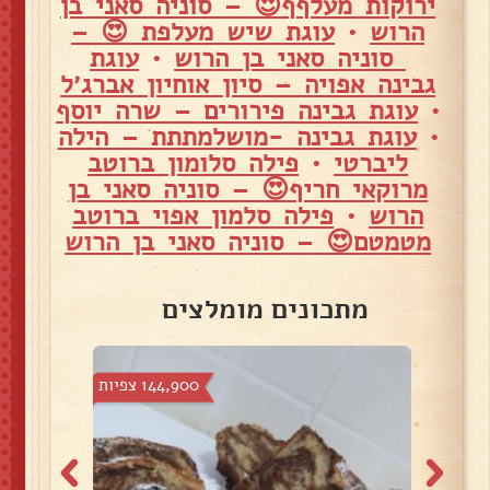
ירוקות מעלףף😍 – סוניה סאני בן
הרוש
•
עוגת שיש מעלפת 😍 –
סוניה סאני בן הרוש
•
עוגת
גבינה אפויה – סיון אוחיון אברג׳ל
•
עוגת גבינה פירורים – שרה יוסף
•
עוגת גבינה -מושלמתתת – הילה
ליברטי
•
פילה סלומון ברוטב
מרוקאי חריף😍 – סוניה סאני בן
הרוש
•
פילה סלמון אפוי ברוטב
מטמטם😍 – סוניה סאני בן הרוש
מתכונים מומלצים
צפיות
144,900 צפיות