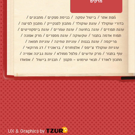
מרקים
מפת אתר
/
ביטול עסקה
/
כניסת ספקים
/
מתכונים
/
כדורי שוקולד
/
עוגת שוקולד
/
מתכון לפנקייק
/
מתכון לפיצה
/
עוגת תפוזים
/
עוגה בחושה
/
עוגת שמרים
/
עוגת ביסקוויטים
/
תפוח אדמה בתנור
/
שקשוקה
/
עוגת מספרים
/
מרק אפונה
/
פריקסה
/
עוגת בננות
/
עוגיות טחינה
/
עוגיות חמאה
/
עוגיות שוקולד צ׳יפס
/
אלפחורס
/
בראוניז
/
דג מרוקאי
/
עוף בתנור
/
מרק עדשים
/
פלפל ממולא
/
עוגת גבינה אפויה
/
מתכון לאורז
/
תנאי שימוש - תקנון
/
תכנית בישול
/
אסאדו