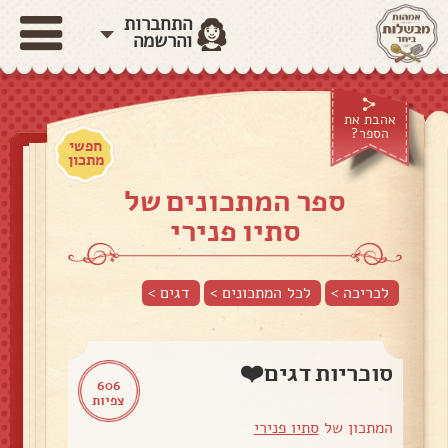
התחברות
והרשמה
אהבת את
הספר?
חפשי
מתכון
ספר המתכונים של
סתיו פנירי
לכריכה >
לכל המתכונים >
דגים
>
סוכריות דגים❤️
606
צפיות
המתכון של
סתיו פנירי