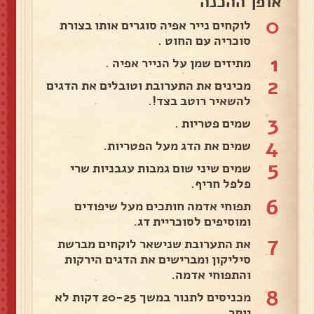
אופן ההכנה
0
לוקחים נייר אפיה סוגרים אותו בצורת
סוכריה עם החוט .
1
מתיזים שמן על הנייר אפיה .
2
מכינים את התערובת וטובלים את הדגים
להשאיר רוטב בצד!.
3
שמים פטריות .
4
שמים את הדג מעל הפטריות.
5
שמים שיני שום גמבות עגבניות שרי
פלפל חריף.
6
תפוחי אדמה חותכים מעל שיפודים
ומוסיפים לסוכריית דג.
7
את התערובת שנישאר לוקחים מברשת
סיליקון ומברישים את הדגים הירקות
והתפוחי אדמה.
8
מכניסים לתנור במשך 20-25 דקות לא
יותר.