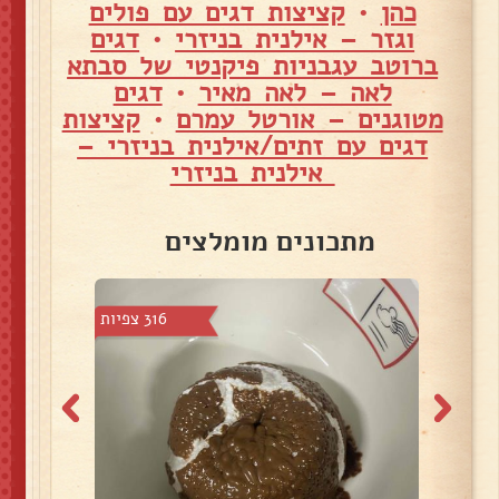
כהן
•
קציצות דגים עם פולים
וגזר – אילנית בניזרי
•
דגים
ברוטב עגבניות פיקנטי של סבתא
לאה – לאה מאיר
•
דגים
מטוגנים – אורטל עמרם
•
קציצות
דגים עם זתים/אילנית בניזרי –
אילנית בניזרי
מתכונים מומלצים
15 צפיות
316 צפיות