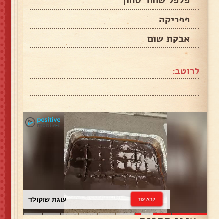
פלפל שחור טחון
פפריקה
אבקת שום
לרוטב:
עוגת שוקולד
קרא עוד