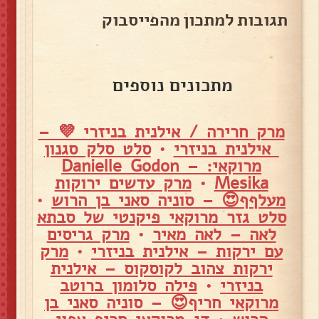
תגובות למתכון מהפייסבוק
מתכונים נוספים
מרק חרירה / אילנית בניזרי 💜 –
אילנית בניזרי
•
סלט סלק סגנון
מרוקאי: – Danielle Godon
Mesika
•
מרק עדשים ירוקות
מעלףף😍 – סוניה סאני בן הרוש
•
סלט גזר מרוקאי פיקנטי של סבתא
לאה – לאה מאיר
•
מרק גריסים
עם ירקות – אילנית בניזרי
•
מרק
ירקות צהוב לקוסקוס – אילנית
בניזרי
•
פילה סלומון ברוטב
מרוקאי חריף😍 – סוניה סאני בן