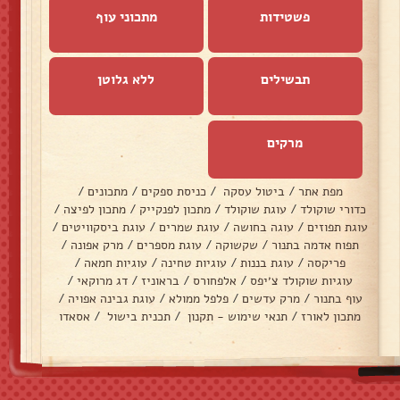
פשטידות
מתכוני עוף
תבשילים
ללא גלוטן
מרקים
מפת אתר
/
ביטול עסקה
/
כניסת ספקים
/
מתכונים
/
כדורי שוקולד
/
עוגת שוקולד
/
מתכון לפנקייק
/
מתכון לפיצה
/
עוגת תפוזים
/
עוגה בחושה
/
עוגת שמרים
/
עוגת ביסקוויטים
/
תפוח אדמה בתנור
/
שקשוקה
/
עוגת מספרים
/
מרק אפונה
/
פריקסה
/
עוגת בננות
/
עוגיות טחינה
/
עוגיות חמאה
/
עוגיות שוקולד צ׳יפס
/
אלפחורס
/
בראוניז
/
דג מרוקאי
/
עוף בתנור
/
מרק עדשים
/
פלפל ממולא
/
עוגת גבינה אפויה
/
מתכון לאורז
/
תנאי שימוש - תקנון
/
תכנית בישול
/
אסאדו