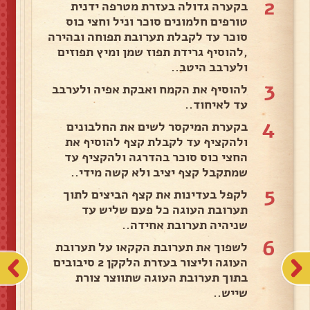
2
בקערה גדולה בעזרת מטרפה ידנית
טורפים חלמונים סוכר וניל וחצי כוס
סוכר עד לקבלת תערובת תפוחה ובהירה
,להוסיף גרידת תפוז שמן ומיץ תפוזים
ולערבב היטב..
3
להוסיף את הקמח ואבקת אפיה ולערבב
עד לאיחוד..
4
בקערת המיקסר לשים את החלבונים
ולהקציף עד לקבלת קצף להוסיף את
החצי כוס סוכר בהדרגה ולהקציף עד
שמתקבל קצף יציב ולא קשה מידי..
5
לקפל בעדינות את קצף הביצים לתוך
תערובת העוגה כל פעם שליש עד
שניהיה תערובת אחידה..
6
לשפוך את תערובת הקקאו על תערובת
העוגה וליצור בעזרת הלקקן 2 סיבובים
בתוך תערובת העוגה שתווצר צורת
שייש..