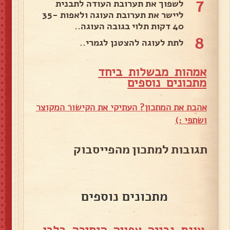
7
לשפוך את תערובת העודה לתבנית
ליישר את תערובת העוגה ולאפות 35-
40 דקות תלוי בגובה העוגה..
8
לתת לעוגה להצטנן לגמרי..
אמהות מבשלות ביחד
מ
תכונים נוספים
אהבת את המתכון? העתיקי את הקישור המקוצר
ושתפי :)
תגובות למתכון מהפייסבוק
מתכונים נוספים
עוגת גבינה אפויה הנסיכה בלבן –