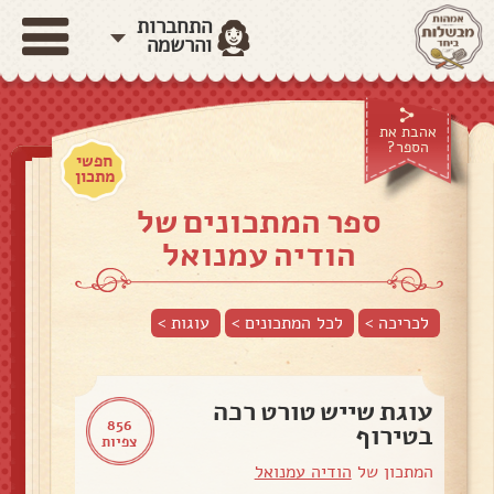
התחברות
והרשמה
אהבת את
הספר?
חפשי
מתכון
ספר המתכונים של
הודיה עמנואל
לכריכה >
לכל המתכונים >
עוגות
>
עוגת שייש טורט רכה
856
בטירוף
צפיות
המתכון של
הודיה עמנואל