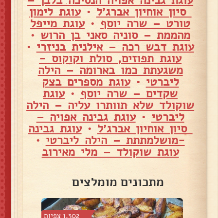
סיון אוחיון אברג׳ל
•
עוגת לימון
טורט – שרה יוסף
•
עוגת מייפל
מהממת – סוניה סאני בן הרוש
•
עוגת דבש רכה – אילנית בניזרי
•
עוגת תפוזים, סולת וקוקוס -
משגעתת כמו בארומה – הילה
ליברטי
•
עוגת מספרים בצק
שקדים – שרה יוסף
•
עוגת
שוקולד שלא תוותרו עליה – הילה
ליברטי
•
עוגת גבינה אפויה –
סיון אוחיון אברג׳ל
•
עוגת גבינה
-מושלמתתת – הילה ליברטי
•
עוגת שוקולד – מלי מאירוב
מתכונים מומלצים
7 צפיות
1,302 צפיות